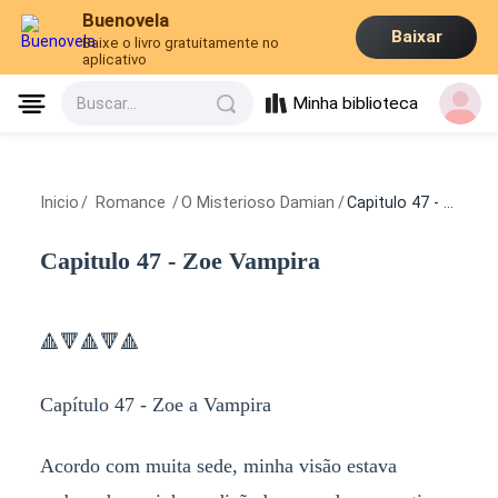
Buenovela
Baixar
Baixe o livro gratuitamente no
aplicativo
Minha biblioteca
Buscar...
Inicio
/
Romance
/
O Misterioso Damian
/
Capitulo 47 - Zoe Vampira
Capitulo 47 - Zoe Vampira
🔺🔻🔺🔻🔺
Capítulo 47 - Zoe a Vampira
Acordo com muita sede, minha visão estava