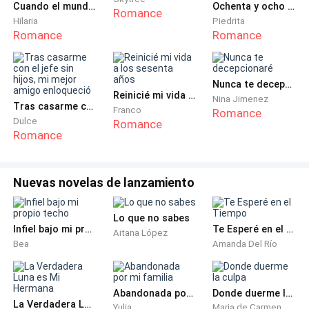
Cuando el mundo entero se volvió loco por mí
Ochenta y ocho veces rota, una vez libre
Romance
Mientras trataba de calmarme, me daba instrucciones
Hilaria
Piedrita
Romance
Romance
sobre qué hacer.
—¿Sabes dónde está la válvula de aire? Libera aire
Nunca te decepcionaré
para bajar lo más rápido posible.
Reinicié mi vida a los sesenta años
Nina Jimenez
Tras casarme con el jefe sin hijos, mi mejor amigo enloqueció
Franco
Romance
Dulce
Romance
El globo flotaba sobre el acantilado, y no podía ver el
Romance
fondo. Si liberaba aire, solo aceleraría mi muerte.
—No puedo liberar aire, el globo está sobre un
Nuevas novelas de lanzamiento
acantilado, la caída es demasiado alta.
Lo que no sabes
El operador también se sentía impotente.
Infiel bajo mi propio techo
Te Esperé en el Tiempo
Aitana López
Bea
Amanda Del Río
—No te preocupes, ¿Daniel ya saltó, verdad? Cuando
regrese, le diré que te rescate de inmediato.
Abandonada por mi familia
Donde duerme la culpa
La Verdadera Luna es Mi Hermana
Yulia
Maria de Carmen