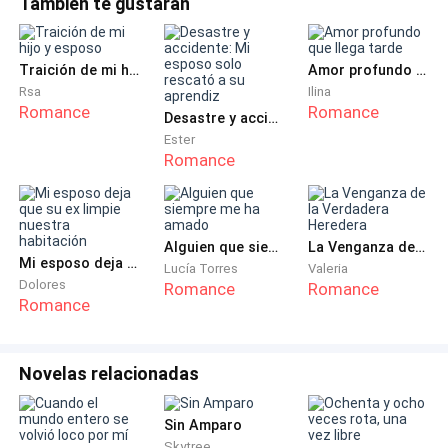
También te gustarán
difíciles, pero ahora que él tiene dinero, ¡entonces te metes
imaginaba.
en medio! ¿No te da vergüenza?—Habla con respeto.
Mariana tiene problemas cardíacos; ella fue al e
—¡Por favor, apúrate! No puedo esperar mucho, me
Traición de mi hijo y esposo
Amor profundo que llega tarde
Rsa
Ilina
estoy acercando al borde del acantilado —dije con
Romance
Romance
Desastre y accidente: Mi esposo solo rescató a su aprendiz
voz temblorosa.
Ester
Romance
Poco después, el personal del parque me volvió a
llamar.
Alguien que siempre me ha amado
La Venganza de la Verdadera Heredera
—¿Es Natalia? ¿Daniel no está contigo?
Mi esposo deja que su ex limpie nuestra habitación
Lucía Torres
Valeria
Dolores
Romance
Romance
—Él saltó primero con Mariana, mi paracaídas está
Romance
dañado, ¡vengan rápido a salvarme!
Novelas relacionadas
—Es raro, los diez globos están reservados para hoy,
todos los pilotos están en el aire. Muy poca gente va
a la zona A —suspiró el operador.
Sin Amparo
Skytree