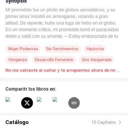
Synopsis
Mi prometido fue un piloto de globos aerostáticos, y su
primer amor insistió en arriesgarse, volando a gran
altitud. De repente, hubo una fuga de helio en el globo.
En un momento crítico, mi prometido tomó el paracaídas
doble y saltó con su amante. —Estoy embarazada de tu
hijo, ¿puedes llevarme primero? —le pedí con lágrimas
Mujer Poderosa
Sin Sentimientos
Hipócrita
en los ojos. —¿Ahora es el momento adecuado para los
celos y las bromas sobre un embarazo falso? Mariana
Venganza
Desarrollo Femenino
Giro Inesperado
tiene acrofobia, pero tú sabes saltar en paracaídas. Te
esperamos abajo —me reprendió. Él sacudió mi mano
No me salvaste al saltar y te arrepientes ahora de mi muerte Novelas Online Descarga gratuita de PDF
con fuerza, sin preocupación alguna, y saltó con su
amante. Pero no se dio cuenta de que el único
Comparitr los libros en:
paracaídas que me quedaba había sido intencionalmente
pinchado por su amante. Yo, con el bebé en el vientre,
salté desde la altura.
Catálogo
10 Capítulos