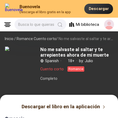
Buenovela
Descargar
Descarga el libro gratis en la app
Mi biblioteca
Busca lo que quieras
Inicio /
Romance Cuento corto/
No me salvaste al saltar y te arrepientes ahora de mi muerte
No me salvaste al saltar y te
arrepientes ahora de mi muerte
Spanish
·
18+
·
by: Julio
Cuento corto
Romance
Completo
Descargar el libro en la aplicación