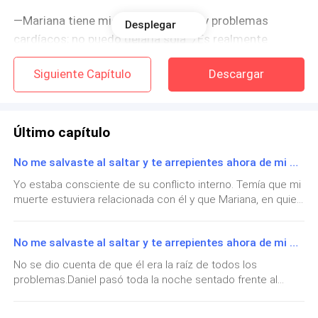
—Mariana tiene miedo a las alturas y problemas
Desplegar
cardíacos; no puedo dejarla sola. ¿Es realmente
necesario fingir que estás embarazada en un
Siguiente Capítulo
Descargar
momento tan importante? —respondió Daniel con
impaciencia.
—¡No estoy mintiendo!
Último capítulo
No me salvaste al saltar y te arrepientes ahora de mi muerte Capítulo 10
—¡Natalia! ¿No puedes comportarte como Mariana y
dejar de hacer escándalos? —se enfadó.
Yo estaba consciente de su conflicto interno. Temía que mi
muerte estuviera relacionada con él y que Mariana, en quien
siempre había confiado, realmente fuera una asesina.—Los
Daniel ignoró mis palabras y aseguró el arnés de
asesinatos motivados por celos son comunes cada año. La
paracaídas a Mariana.
No me salvaste al saltar y te arrepientes ahora de mi muerte Capítulo 9
causa fundamental es que una parte no elige firmemente y
vacila entre dos, dañando finalmente a otros y a sí misma —
No se dio cuenta de que él era la raíz de todos los
Yo estaba en una situación crítica, angustiada.
dijo el oficial de policía, dándole una palmada en el
problemas.Daniel pasó toda la noche sentado frente al
hombro.Debido a un incendio forestal, se amplificó la noticia
salón funerario, cuidando mi cuerpo y mirando mi vientre
de mi muerte, y los internautas comenzaron a preocuparse
Los dos a la distancia parecían tranquilos; Daniel
ligeramente prominente.Aunque el tiempo de embarazo era