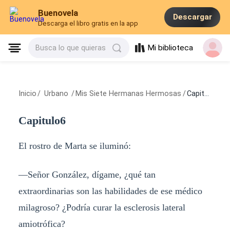
Buenovela
Descargar
Descarga el libro gratis en la app
Mi biblioteca
Busca lo que quieras
Inicio
/
Urbano
/
Mis Siete Hermanas Hermosas
/
Capitulo6
Capitulo6
El rostro de Marta se iluminó:
—Señor González, dígame, ¿qué tan
extraordinarias son las habilidades de ese médico
milagroso? ¿Podría curar la esclerosis lateral
amiotrófica?