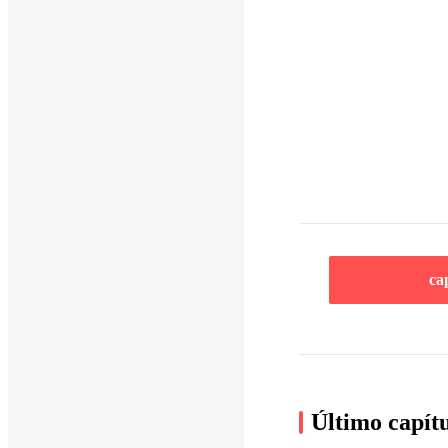
ca
Último capít