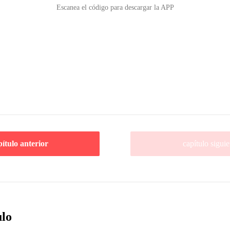
Escanea el código para descargar la APP
pítulo anterior
capítulo siguie
ulo