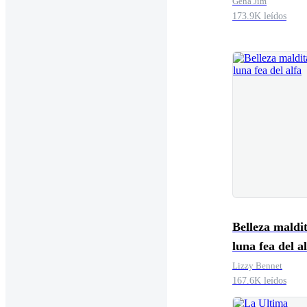
Gena Jim
173.9K leídos
Belleza maldi
luna fea del a
Lizzy Bennet
167.6K leídos