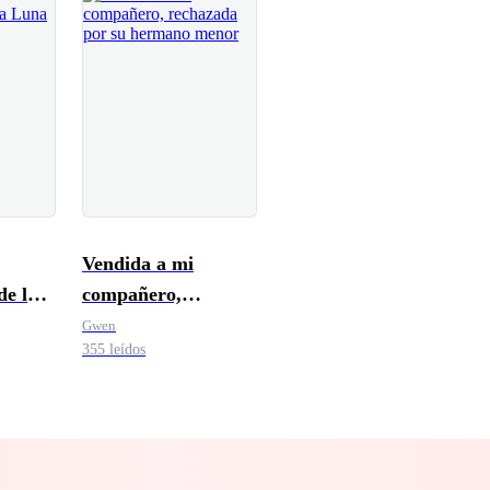
Vendida a mi
de la
compañero,
a
rechazada por su
Gwen
355 leídos
hermano menor