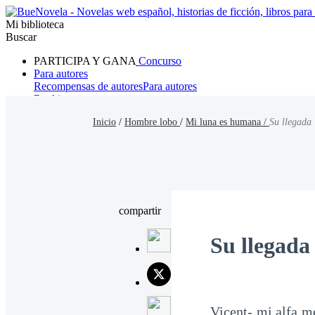
Mi biblioteca
Buscar
PARTICIPA Y GANA
Concurso
Para autores
Recompensas de autores
Para autores
Ranking
Navegar
Inicio
/
Hombre lobo
/
Mi luna es humana /
Su llegada
Novelas
Cuentos Cortos
Todos
Romance
Hombre lobo
Mafia
Sistema
Fantasía
Urbano
LG
compartir
Su llegada
Vicent- mi alfa m