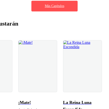
Más Capítulos
ustarán
¡Mate!
La Reina Luna