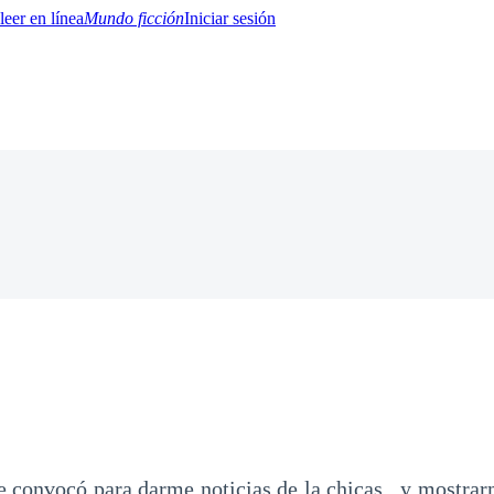
Mundo ficción
Iniciar sesión
BTQ+
YA/TEEN
Paranormal
Misterio/Thriller
Oriental
Juegos
Historia
MM
e convocó para darme noticias de la chicas , y mostra