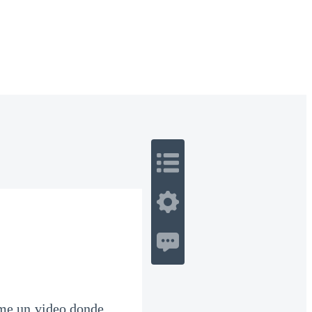
 Romance
Sci-Fi
Guerra
Otros
rme un video donde