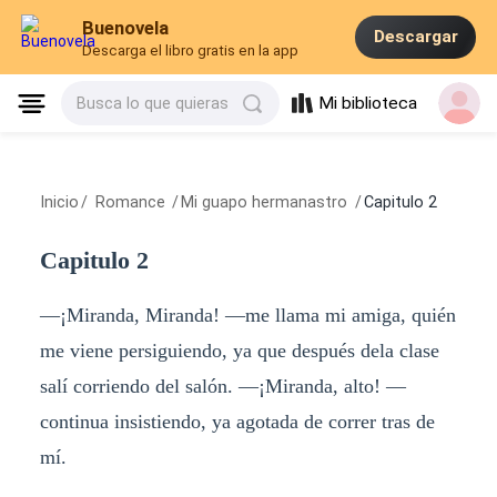
Buenovela
Descargar
Descarga el libro gratis en la app
Mi biblioteca
Busca lo que quieras
Inicio
/
Romance
/
Mi guapo hermanastro
/
Capitulo 2
Capitulo 2
—¡Miranda, Miranda! —me llama mi amiga, quién
me viene persiguiendo, ya que después dela clase
salí corriendo del salón. —¡Miranda, alto! —
continua insistiendo, ya agotada de correr tras de
mí.