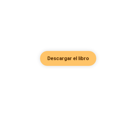
Descargar el libro
Hot Genres
Romance
Recursos
Hombre lobo
Palabras clave
Redes Sociales