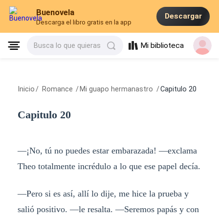
Buenovela
Descargar
Descarga el libro gratis en la app
Mi biblioteca
Busca lo que quieras
Inicio
/
Romance
/
Mi guapo hermanastro
/
Capitulo 20
Capitulo 20
—¡No, tú no puedes estar embarazada! —exclama
Theo totalmente incrédulo a lo que ese papel decía.
—Pero si es así, allí lo dije, me hice la prueba y
salió positivo. —le resalta. —Seremos papás y con