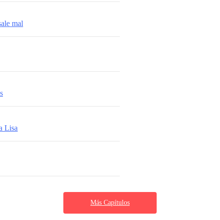
ale mal
s
a Lisa
Más Capítulos