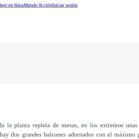
Mundo ficción
Iniciar sesión
BTQ+
YA/TEEN
Paranormal
Misterio/Thriller
Oriental
Juegos
Historia
MM
da la planta repleta de mesas, en los extremos unas 
 hay dos grandes balcones adornados con el máximo g