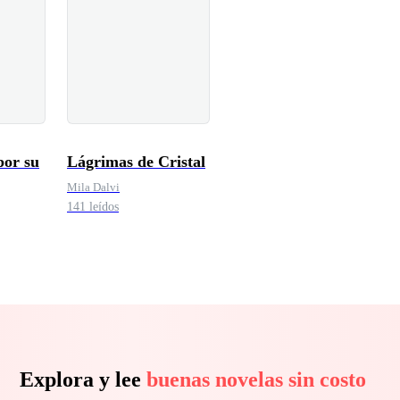
or su
Lágrimas de Cristal
Mila Dalvi
141 leídos
a
Explora y lee
buenas novelas sin costo