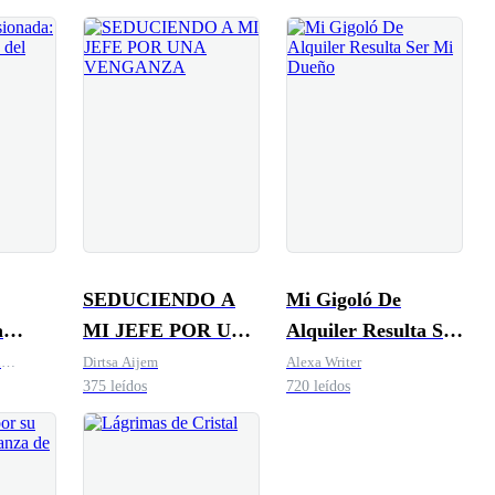
SEDUCIENDO A
Mi Gigoló De
a
MI JEFE POR UNA
Alquiler Resulta Ser
a del
VENGANZA
Mi Dueño
l
Dirtsa Aijem
Alexa Writer
375 leídos
720 leídos
d