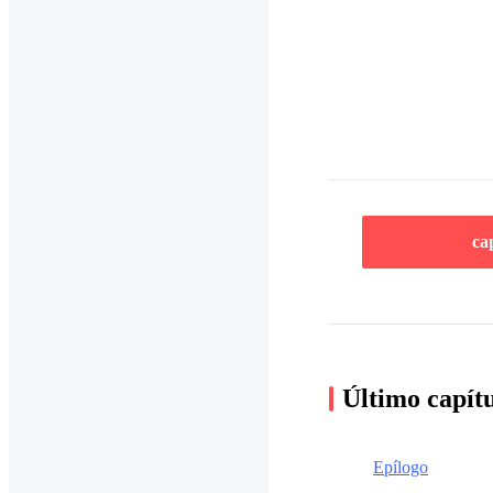
ca
Último capít
Epílogo