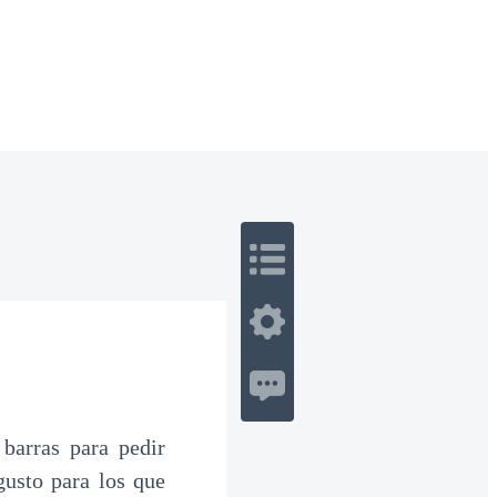
 Romance
Sci-Fi
Guerra
Otros
barras para pedir
usto para los que