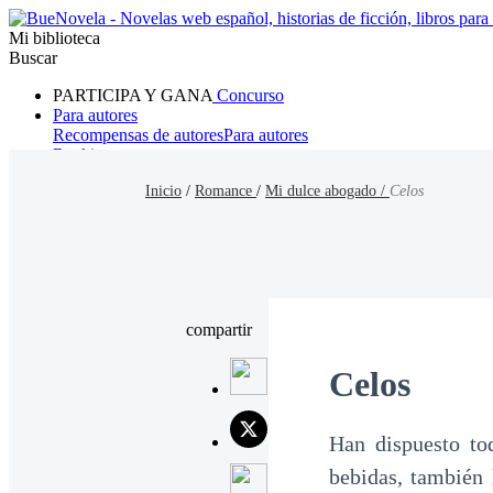
Mi biblioteca
Buscar
PARTICIPA Y GANA
Concurso
Para autores
Recompensas de autores
Para autores
Ranking
Navegar
Inicio
/
Romance
/
Mi dulce abogado /
Celos
Novelas
Cuentos Cortos
Todos
Romance
Hombre lobo
Mafia
Sistema
Fantasía
Urbano
LG
compartir
Celos
Han dispuesto to
bebidas, también