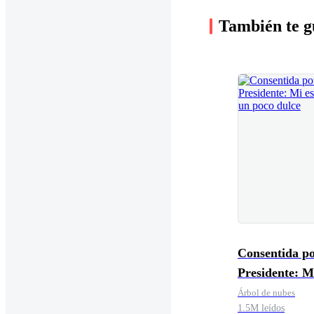
También te g
Consentida po
Presidente: M
esposa es un 
Árbol de nubes
1.5M leídos
dulce