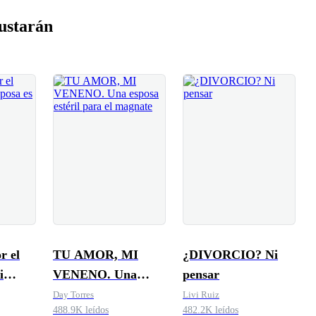
ustarán
r el
TU AMOR, MI
¿DIVORCIO? Ni
i
VENENO. Una
pensar
poco
esposa estéril para
Day Torres
Livi Ruiz
488.9K leídos
482.2K leídos
el magnate