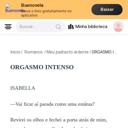
Buenovela
Baixar
Baixe o livro gratuitamente no
aplicativo
Minha biblioteca
Buscar...
Inicio
/
Romance
/
Meu padrasto ardente
/
ORGASMO INTENSO
ORGASMO INTENSO
ISABELLA
—Vai ficar aí parada como uma estátua?
Revirei os olhos e fechei a porta atrás de mim,