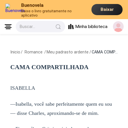
Buenovela
Baixar
Baixe o livro gratuitamente no
aplicativo
Minha biblioteca
Buscar...
Inicio
/
Romance
/
Meu padrasto ardente
/
CAMA COMPARTILHADA
CAMA COMPARTILHADA
ISABELLA
—Isabella, você sabe perfeitamente quem eu sou
— disse Charles, aproximando-se de mim.