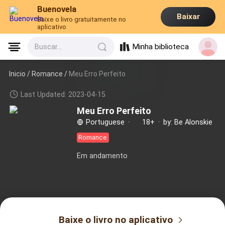
Buenovela
Baixar
Baixe o livro gratuitamente no
aplicativo
Minha biblioteca
Buscar...
Inicio /
Romance
/
Meu Erro Perfeito
Last Updated: 2023-04-15
Meu Erro Perfeito
Portuguese
·
18+
·
by: Be Alonskie
Romance
Em andamento
Baixe o livro no aplicativo