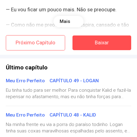
— Eu vou ficar um pouco mais. Não se preocupe.
Mais
— Como não me preocupar? — Suspira, cansado e tão
triste quanto eu. — A chuva está aumentando e logo
estará escuro. Preciso que venha comigo, Kalid. Por
Próximo Capítulo
Baixar
favor.
Meus ombros caem junto com as lágrimas e mais
Último capítulo
uma vez me vejo perdida em pensamentos.
Meu Erro Perfeito CAPÍTULO 49 - LOGAN
Perdida na vida.
Eu tinha tudo para ser melhor. Para conquistar Kalid e fazê-la
repensar no afastamento, mas eu não tinha forças para
Completamente sem rumo e sem saber o que fazer
isso. Ela me quebrou. Ela me deixou machucado, com raiva,
e perdido. Precisava descontar todas as coisas ruins nela
de agora em diante.
Meu Erro Perfeito CAPÍTULO 48 - KALID
antes de tentar ser bonzinho. Tinha que mostrar quem
Logan Baker tinha se tornado, e o quanto sua falta me fez
Na minha frente eu via a porra do paraíso todinho. Logan
Perdi meu rumo, minha base, o único que me entendia,
mal.Ela ia entender isso. Eu sabia que sim. Estando muito
tinha suas coxas maravilhosas espalhadas pelo assento, e
e não sei como vou conseguir sobreviver.
perto de gozar dentro da sua boceta, com meus dois