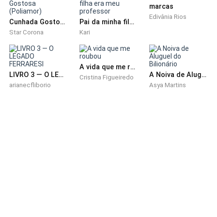
marcas
Isso seria eficaz para dar jeito na dor?
Edivânia Rios
Cunhada Gostosa (Poliamor)
Pai da minha filha era meu professor
Star Corona
Kari
Eu conseguiria me curar agindo como uma menina
rebelde?
A vida que me roubou
LIVRO 3 — O LEGADO FERRARESI
A Noiva de Aluguel do Bilionário
Logan respira fundo e sou obrigada a prestar atenção
Cristina Figueiredo
arianecfliborio
Asya Martins
nele.
— Eu tentei, de todas as formas, tirar ele de lá com
vida.
Solto um riso sem vida.
Seu murmúrio sôfrego não me convence.
— E não conseguiu! Você não conseguiu salvar o seu
melhor amigo. Acha então que vai conseguir me livrar