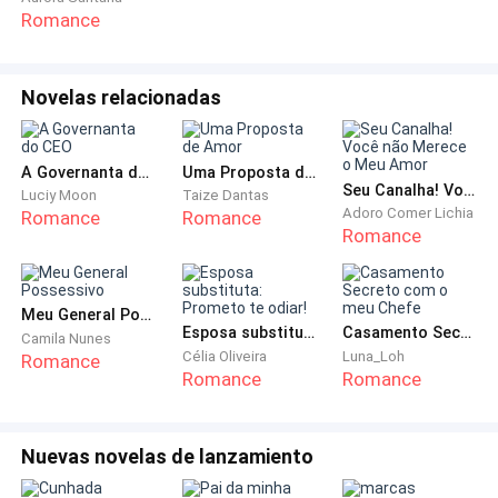
nunca mais vou ouvir a risada de Carter ecoando
Romance
pelos corredores dela.
Nunca mais vai ter nós dois.
Novelas relacionadas
Nunca mais serei inteira.
A Governanta do CEO
Uma Proposta de Amor
Seu Canalha! Você não Merece o Meu Amor
Não serei mais... eu.
Luciy Moon
Taize Dantas
Adoro Comer Lichia
Romance
Romance
Romance
— Ninguém vai me tirar daqui. Estão me ouvindo?
Ninguém. E se você se acha homem suficiente para
fazer isso, Logan, eu digo que não é. Você não é
Meu General Possessivo
Esposa substituta: Prometo te odiar!
Casamento Secreto com o meu Chefe
homem porra nenhuma. — Me levanto irritada porque
Camila Nunes
Célia Oliveira
Luna_Loh
Romance
sei que quero socar alguma coisa.
Romance
Romance
Quero poder bater em alguém, culpar uma pessoa, ou
simplesmente fazer uma merda muito grande para
Nuevas novelas de lanzamiento
receber algum tipo de punição.