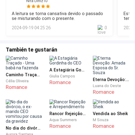
Nita Diniz10
cômodo. — Bom dia pra você também, Kalid. E sim. São da
primeira missão. Sem muita empolgação, voltou a despejar
Não quero erguer a cabeça para procurar a voz que se
A leitura se torna cansativa devido o passado
Estou
a água fervendo no coador, e eu me aproximei, mais
se misturando com o presente.
tem d
torna "nova" à minha audição, e não preciso de fato
ousada do que deveria. — Você foi incrível, Logan. A
2024-09-19 04:25:26
0
2024-
quantidade de fuzileiros que conseguiu tirar de lá… A form
fazer isso.
Sei quem se juntou a nós, e sei que o quero o mais
También te gustarán
longe possível.
— Não sei se é uma boa ideia, Logan.
A Estagiária Gordinha do CEO
Caminho Traçado - Uma babá na fazenda
Giulia Campos
Eterna Devoção: Amada Esposa do Sr. Souza
Célia Oliveira
— Não tem essa de ser ou não boa ideia. Ela precisa
Romance
Luana do Oeste
Romance
voltar para casa. Eu a levo.
Romance
É tão fácil dizer, não é?
Rancor Rejeição e Arrependimento
Vendida ao Sheik
É tão simples para o filho da puta falar que devo
Aqua Summers
M Souza
Romance
Romance
retornar para a minha m*****a casa quando sei que
No dia do divórcio, o ex-marido CEO vomitou por causa da gravidez
Aurora Santana