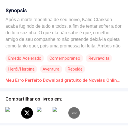
Synopsis
Após a morte repentina de seu noivo, Kalid Clarkson
acaba fugindo de tudo e todos, a fim de tentar sofrer a dor
do luto sozinha. O que ela não sabe é que, o melhor
amigo de seu companheiro não pretende deixá-la quieta
como tanto quer, pois uma promessa foi feita. Ambos não
se gostam e isso vem de muito tempo, mas para manter a
Enredo Acelerado
Contemporâneo
Reviravolta
jovem militar em sã consciência, Logan vai testar todos
os seus limites, e vai encarar de frente a mulher que se
Herói/Heroína
Aventura
Rebelde
fez seu pesadelo durante anos. Coisas mal resolvidas
voltam. Eles não podem mais fugir do que foi deixado de
De Inimigos a Amantes
Segunda Chance
Meu Erro Perfeito Download gratuito de Novelas Online em PDF
lado. Razões são colocadas à prova quando no mais
complexo sentimento, duas vidas se encontram. Ódio, ou
amor? O que de fato os manteve vivos, tanto na guerra,
Compartilhar os livros em:
quanto nas manhãs ensolaradas mais simples?