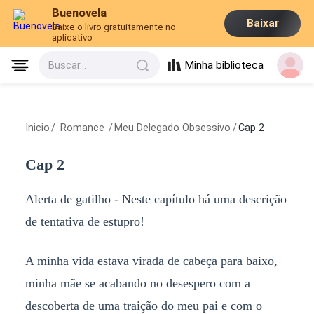
Buenovela
Baixar
Baixe o livro gratuitamente no
aplicativo
Minha biblioteca
Buscar...
Inicio
/
Romance
/
Meu Delegado Obsessivo
/
Cap 2
Cap 2
Alerta de gatilho - Neste capítulo há uma descrição
de tentativa de estupro!
A minha vida estava virada de cabeça para baixo,
minha mãe se acabando no desespero com a
descoberta de uma traição do meu pai e com o