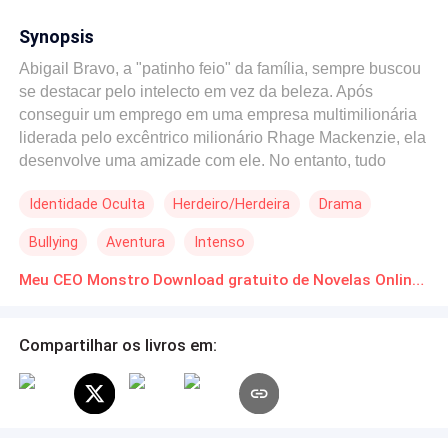
Synopsis
Abigail Bravo, a "patinho feio" da família, sempre buscou
se destacar pelo intelecto em vez da beleza. Após
conseguir um emprego em uma empresa multimilionária
liderada pelo excêntrico milionário Rhage Mackenzie, ela
desenvolve uma amizade com ele. No entanto, tudo
muda quando Abigail testemunha um ato sombrio de
Identidade Oculta
Herdeiro/Herdeira
Drama
Rhage, envolvendo a utilização de um lobo para tirar a
vida de alguém. Agora, ela se torna alvo de seu ex-
Bullying
Aventura
Intenso
melhor amigo, que se revela sua mais nova obsessão.
Em meio a segredos e perigos ocultos, Abigail tem que
Meu CEO Monstro Download gratuito de Novelas Online em PDF
lutar pela sua própria sobrevivência enquanto tenta
desvendar a verdade por trás do homem que um dia
Compartilhar os livros em:
achou conhecer. Será que ela conseguirá escapar ileso
desse jogo perigoso?