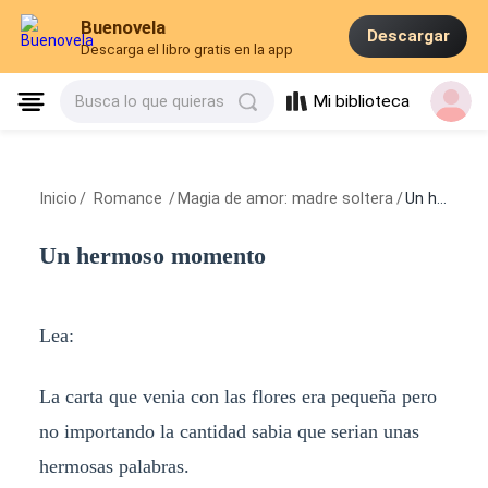
Buenovela
Descargar
Descarga el libro gratis en la app
Mi biblioteca
Busca lo que quieras
Inicio
/
Romance
/
Magia de amor: madre soltera
/
Un hermoso momento
Un hermoso momento
Lea:
La carta que venia con las flores era pequeña pero
no importando la cantidad sabia que serian unas
hermosas palabras.