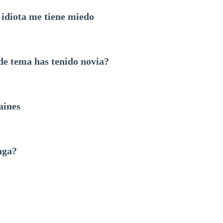
l idiota me tiene miedo
e tema has tenido novia?
aines
aga?