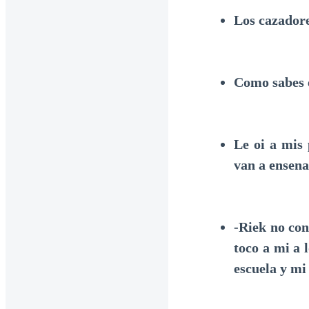
Los cazador
Como sabes 
Le oi a mis 
van a ensena
-Riek no con
toco a mi a 
escuela y mi