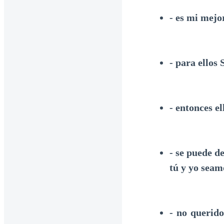
- es mi mejo
- para ellos
- entonces e
- se puede d
tú y yo sea
- no querido