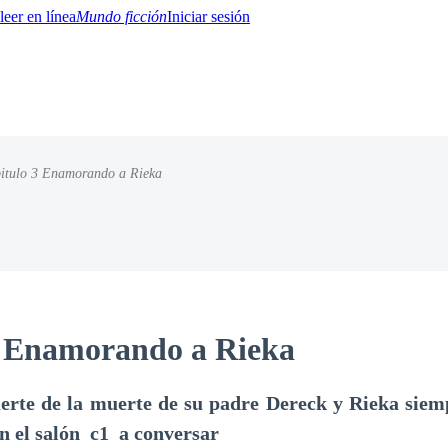
Mundo ficción
Iniciar sesión
itulo 3 Enamorando a Rieka
BTQ+
YA/TEEN
Paranormal
Misterio/Thriller
Oriental
Juegos
Historia
MM
3 Enamorando a Rieka
erte de la muerte de su padre Dereck y Rieka siem
en el salón c1 a conversar