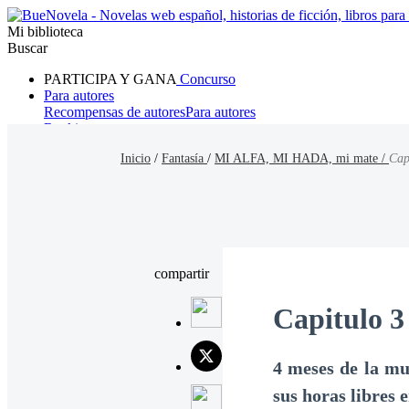
Mi biblioteca
Buscar
PARTICIPA Y GANA
Concurso
Para autores
Recompensas de autores
Para autores
Ranking
Navegar
Inicio
/
Fantasía
/
MI ALFA, MI HADA, mi mate /
Cap
Novelas
Cuentos Cortos
Todos
Romance
Hombre lobo
Mafia
Sistema
Fantasía
Urbano
LG
compartir
Capitulo 
4 meses de la mu
sus horas libres 