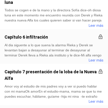
luna
serán por favor siempre cuidaa- Alfa yo siempre la cuidare y
estaré para ellaAlmozaron los 4 juntos el Alfa Mike le dice a
Todos se cogen e de la mano y la directora Sofía dice-oh diosa
Dereck-Dereck estas preparado para la ceremonia para daerte
luna en este momento me encuentro reunida con Derek y Rieka
el cargo de beta -Si Alfa <
nuestra nueva Alfa los cuales quieren saber si van hacer pareja
toda la eternidad ya que toda vía Rieka no ha cumplido los 16
Leer más
años y que los guíes en las decisiones que ellos puedan tomar-
yo la diosa luna les confirmo que van a estar juntos toda la
Capítulo 6 infiltración
eternidad y Derek Rieka es tu mate y tu Rieka eres la luna y la
Al dia siguente a lo que suena la alarma Rieka y Derek se
Alfa de Derek y juntos desde ayer tiene que guiar de la mejor
levantan bajan a desayunar al terminar de desayunar al
manera a la manada White Wolf y los bendigo por toda la
terminar Derek lleva a Rieka ala instituto y le dice-Mi alfa vengo
eternidad, los guiare en cada paso queden recuerda Alfa de
por u al medio dia hoy eligire quienes serán los infiltrados yo te
Leer más
White Wolf que también puedes pedir ayuda a tu madre que es
aviso cualquier cosay comienzo mi trabajo en las empresas-
ahora la diosa de las hadas de fuego-- gracias diosa luna --
gracias amor recuerda que ellas también son tuyas -si te sientes
gracias directora -Rieka puedes tomarte una semana o tener
Capitulo 7 presentación de la loba de la Nueva
triste o tienes ganas de llorar me llamas por el enlace o me
clases hasta medio dia p
Alfa
escribes te amo-yo a ti ( se dan un beso apasionado)Rieka se
baja del carro y le dice__-Chao amor cuídate por favor
Amor voy al estudio de mis padres voy a ver si puedo hablar
comunícate conmigo a cada momento-ok princesa me
con mi mamaOk amorEn el estudio-mama, mama se que tu me
comunicare contigo en todo momento- te amo preciosaRieka
puedes escuchar, háblame, guíame -hija mi nina -te extraño
entra al instituto y Derek fue a reunirse con los mejores
mama-lo se mi nina, no pudimos despedirnos pro estas
Leer más
hombres y guerreros
haciendo un buen papel de Alfa junto a Derek ya sabes que el