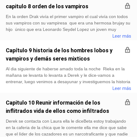
es tu mate -si mama la diosa luna me lo dijo, los extraño que
capitulo 8 orden de los vampiros
ustedes no estén conmigo es muy duro - mi princesa has tu
En la orden Drak vivía el primer vampiro el cual vivía con todos
presentación como si estubieramos nosotros-no mama ya a su
sus vampiros con su vampiresa que era una hermosa brujay su
mi cargoy necesito tu consejo quiero acabar con los cazadores
hijo único que era Leonardo Seydel Lopez un joven muy
quiero unir a todas las manadas y hacer alianza con vampiros,
apuesto de 17 anos el cual desaba encontrar a su tua cantante
Leer más
hadas, magos y brujos- mi nina es una buena idea- qui
antes de cumplir los 20 anos y deseaba ir a estudiar a Merlyn
academy y desaba ser abogado como lo había sido su madre
Capítulo 9 historia de los hombres lobos y
antes de conocer a su papa y dirigir el buffe de su mama el
vampiros y demás seres mixticos
cual era uno de los mejores Pero el no se imaginaba que en
Merlyn academy conocería a su tus cantante que era la
Al dia siguiente de haberse amado toda la noche Rieka en la
hermosa Alfa hada Rieka la cual ya tenia a sus mate. Pero esto
mañana se levanta lo levanta a Derek y le dice-vamos a
no seria impedimento para que entre ellos alla una bonita
entrenar, luego venimos a desayunar y investiguemos la historia
amistad Narra Leonardo Hoy les dire a mis padres que ire mi
de nuestros antepasados, incluso la historia de los vampiros y
Leer más
ultimo ano a merlyn academy y antes de eso terminare con
de todos los seres sobrenaturales-ok princesa aunque la
Alany Frtzay la y si no llego a encontrar a mi t
historia de nuestros antepasados nos puede contar mi abuelita
Capitulo 10 Reunir información de los
que es la mas antigua de la manada-ok mate mio entonces dile
inflitrados vida de ellos como infiltrados
para irle a visitar en la tarde a las 4:00 p.m.-ok amor ya le llamo
y le digo que iremos a esa horaDerek se aleja llama a su
Derek se contacta con Laura ella le diceBeta estoy trabajando
abuelita y le dice que en la tarde ira con Rieka par que le cuente
en la caferia de la chica que le comente ella me dice que sabe
la historia de los primeros hombres lobos y vampiros, la abuelita
que el líder de los cazadores es un narcotraficante y que nadie