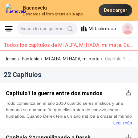
Buenovela
Descargar
Descarga el libro gratis en la app
Mi biblioteca
Busca lo que quieras
Todos los capítulos de MI ALFA, MI HADA, mi mate: Capítulo 1 - Capítulo 10
Inicio /
Fantasía
/
MI ALFA, MI HADA, mi mate /
Capítulo 1 - Capítulo 10
22 Capítulos
Capítulo1 la guerra entre dos mundos
Todo comienza en el año 2030 cuando seres místicos y una
humana se enamora Ya que ellos tratan de convivir como
humanos. Cuando Derek tenía un año nat iba a cruzar al mundo
de los seres místicos para entregarle a Derek a su padre que
Leer más
era el beta Conri Muller los cazadores la siguieron le dispararon
y ella logró pasar al niño al portal diciéndole que se quede
Capitulo 2 tranquilizando a Derek