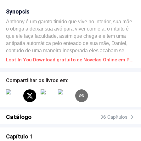
Synopsis
Anthony é um garoto tímido que vive no interior, sua mãe
o obriga a deixar sua avó para viver com ela, o intuito é
que ele faça faculdade, assim que chega ele tem uma
antipatia automática pelo enteado de sua mãe, Daniel,
contudo de uma maneira inesperada eles acabam se
apaixonando. O grande problema é que Daniel tem uma
Lost In You Download gratuito de Novelas Online em PDF
namorada, Lana, e parece ter uma vida perfeitamente
encaminhada, e Daniel vai contra toda ideia de vida
tranquila a qual Anthony estava acostumado. Será que
Compartilhar os livros em:
ambos serão capazes de se perder um no outro e
começar uma vida nova juntos? Leia e descubra.
Catálogo
36 Capítulos
Capítulo 1