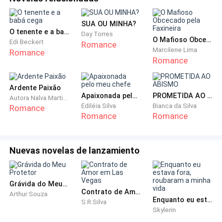
bem distante dali, cada um tendo que lidar com seus
próprios sentimentos.
SUA OU MINHA?
O tenente e a babá cega
Day Torres
O Mafioso Obcecado pela Faxineira
Edi Beckert
Romance
Ele adormeceu durante o caminho, nem sequer
Marcilene Lima
Romance
percebeu quando o carro havia estacionado.
Romance
-Acorde garoto. - Disse Elisa bagunçando
Ardente Paixão
carinhosamente os cabelos de seu filho.- Ou vai
Apaixonada pelo meu chefe
PROMETIDA AO ABISMO
Autora Nalva Martins
Ediléia Silva
Bianca da Silva
querer que eu te carregue como quando era pequeno?
Romance
Romance
Romance
-Nossa, nem percebi que havíamos chegado.-Disse ao
se espreguiçar e soltar um longo bocejo depois.
Nuevas novelas de lanzamiento
-Você ainda boceja como um urso.- zombou sua mãe
e ambos riram.
Grávida do Meu Protetor
Contrato de Amor em Las Vegas
Arthur Souza
Enquanto eu estava fora, roubaram a minha vida
S.R.Silva
-Sua casa é linda mãe.-Disse ao sair do carro, seus
Skylerin
olhos correram pelo quintal e se fixaram no belo