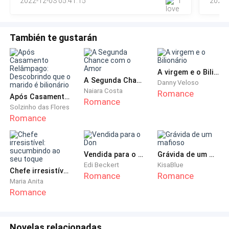
foi o deixar mais irritado ao ponto de desligar o rádio
2022-12-03 05:41:15
1
2022-
bem fluida, quando menos espera, acabou o
capítulo ç.ç
durante o refrão.
También te gustarán
-Porquê fez isso?
-Odeio essas músicas.-Esbravejou virando-se para a
A virgem e o Bilionário
estrada.
A Segunda Chance com o Amor
Danny Veloso
Naiara Costa
Romance
Após Casamento Relâmpago: Descobrindo que o marido é bilionário
Romance
-Você adorava, na verdade todas as músicas que eu
Solzinho das Flores
separei foram pra te agradar.-Disse frustrada.
Romance
-Desde quando você sabe as músicas que eu gosto?
Vendida para o Don
Grávida de um mafioso
Você nem me conhece- As palavras lhe acordaram a
Edi Beckert
KisaBlue
culpa, e a mesma se fechou em silêncio, percebendo o
Chefe irresistível: sucumbindo ao seu toque
Romance
Romance
Maria Anita
que fizera Anthony decidiu tentar melhorar o clima.-
Romance
Me desculpe, podemos ouvir outra coisa. - Em
seguida ligou o rádio onde passou a tocar uma
música aleatória, porém a cabeça de ambos já estava
Novelas relacionadas