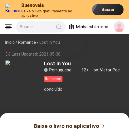
Buenovela
Baixar
Baixe o livro gratuitamente no
aplicativo
Minha biblioteca
Buscar...
Inicio /
Romance
/
Lost In You
Last Updated: 2021-05-30
Lost In You
Portuguese
·
12+
·
by: Victor Pacheco
Romance
concluído
Baixe o livro no aplicativo