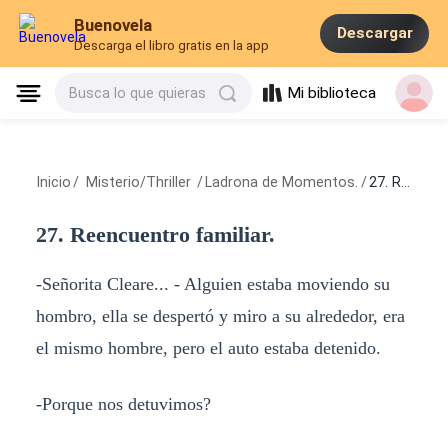
Buenovela
Descargar
Descarga el libro gratis en la app
Mi biblioteca
Busca lo que quieras
Inicio
/
Misterio/Thriller
/
Ladrona de Momentos.
/
27. Reencuentro familiar.
27. Reencuentro familiar.
-Señorita Cleare... - Alguien estaba moviendo su
hombro, ella se despertó y miro a su alrededor, era
el mismo hombre, pero el auto estaba detenido.
-Porque nos detuvimos?