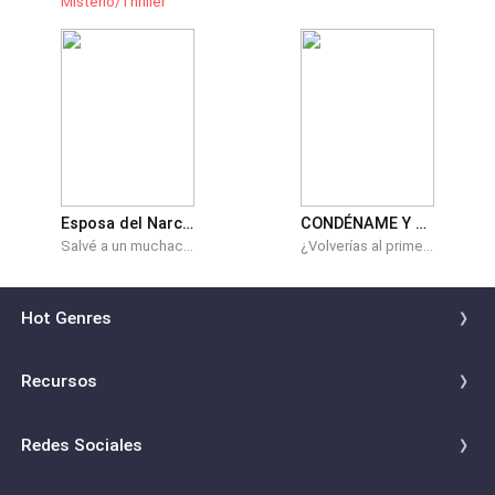
Misterio/Thriller
Esposa del Narco.
CONDÉNAME Y ADÓRAME
Salvé a un muchacho de una herida de bala. Él fue mi primer amor. Él me hizo feliz. Luego... desapareció. Me dejó sola. Sola con nuestro hijo. Seis años después vuelve a mi vida. Apuntándome con su arma y exigiendo mi si, acepto en el altar.
¿Volverías al primer amor? Luego de un corto matrimonio, el esposo de Livy muere a manos de un aparatoso accidente. Y ella termina encontrándose con Demián Daniels, un dominante mafioso con quien tuvo un intenso romance, y quien aún la ama. ¿Podría ese frio hombre haber terminado con la vida de su esposo con tal de tenerla de vuelta? ¿O quizás hay alguien más detrás de todo?
Hot Genres
Romance
Recursos
Hombre lobo
Palabras clave
Redes Sociales
Mafia
Búsquedas calientes