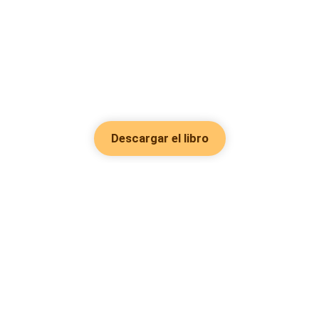
Descargar el libro
Hot Genres
Romance
Recursos
Hombre lobo
Palabras clave
Redes Sociales