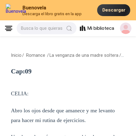
Buenovela
Descargar
Descarga el libro gratis en la app
Mi biblioteca
Busca lo que quieras
Inicio
/
Romance
/
La venganza de una madre soltera
/
Cap:09
Cap:09
CELIA:
Abro los ojos desde que amanece y me levanto
para hacer mi rutina de ejercicios.