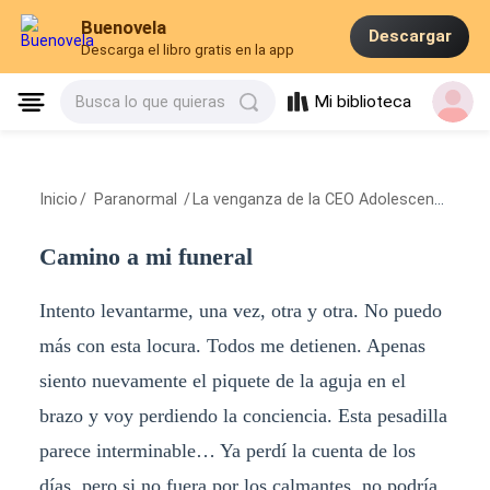
Buenovela
Descargar
Descarga el libro gratis en la app
Mi biblioteca
Busca lo que quieras
Inicio
/
Paranormal
/
La venganza de la CEO Adolescente
/
Cam
Camino a mi funeral
Intento levantarme, una vez, otra y otra. No puedo
más con esta locura. Todos me detienen. Apenas
siento nuevamente el piquete de la aguja en el
brazo y voy perdiendo la conciencia. Esta pesadilla
parece interminable… Ya perdí la cuenta de los
días, pero si no fuera por los calmantes, no podría