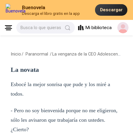
Buenovela
Descargar
Descarga el libro gratis en la app
Mi biblioteca
Busca lo que quieras
Inicio
/
Paranormal
/
La venganza de la CEO Adolescente
/
La 
La novata
Esbocé la mejor sonrisa que pude y los miré a
todos.
- Pero no soy bienvenida porque no me eligieron,
sólo les avisaron que trabajaría con ustedes.
¿Cierto?