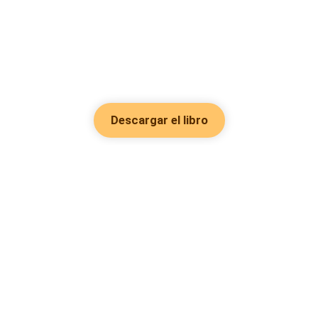
Descargar el libro
Hot Genres
Romance
Recursos
Hombre lobo
Palabras clave
Redes Sociales
Mafia
Búsquedas calientes