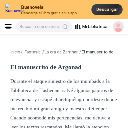
Buenovela
Descargar
Descarga el libro gratis en la app
Mi biblioteca
Busca lo que quieras
Inicio
/
Fantasía
/
La era de Zenthan
/
El manuscrito de Argonad
El manuscrito de Argonad
Durante el ataque siniestro de los mumbads a la
Biblioteca de Hashedan, salvé algunos papiros de
relevancia, y escapé al archipiélago nordeste donde
me recibió mi gran amigo y maestro Retienper.
Cuando acomodé mis pertenencias, me detuve a
leer los textos rescatados. Me llamó la atención