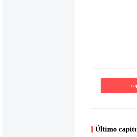
ca
Último capít