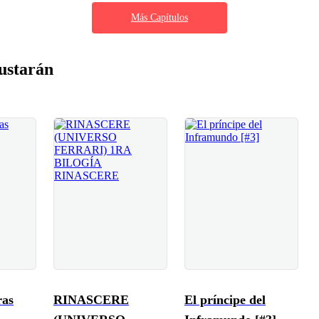
Más Capítulos
ustarán
ras
RINASCERE
El príncipe del