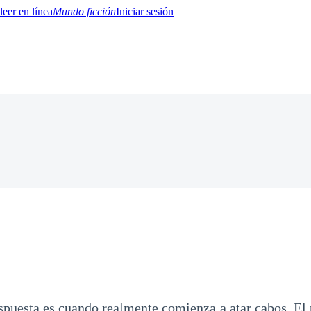
Mundo ficción
Iniciar sesión
BTQ+
YA/TEEN
Paranormal
Misterio/Thriller
Oriental
Juegos
Historia
MM
espuesta es cuando realmente comienza a atar cabos. El 