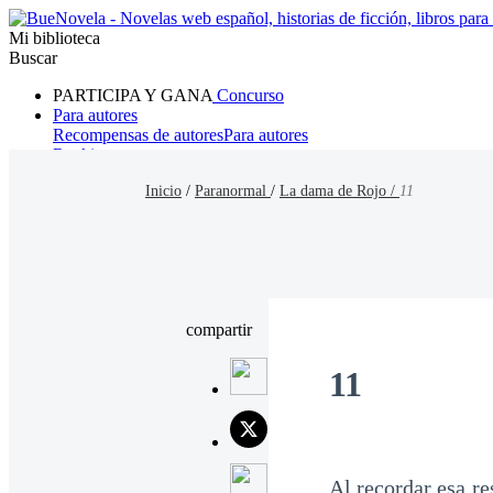
Mi biblioteca
Buscar
PARTICIPA Y GANA
Concurso
Para autores
Recompensas de autores
Para autores
Ranking
Navegar
Inicio
/
Paranormal
/
La dama de Rojo /
11
Novelas
Cuentos Cortos
Todos
Romance
Hombre lobo
Mafia
Sistema
Fantasía
Urbano
LG
compartir
11
Al recordar esa r