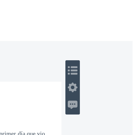
 Romance
Sci-Fi
Guerra
Otros
primer día que vio