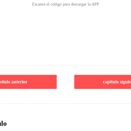
Escanea el código para descargar la APP
pítulo anterior
capítulo sigui
ulo