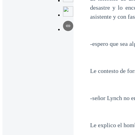
desastre y lo en
asistente y con fa
-espero que sea a
Le contesto de f
-señor Lynch no e
Le explico el homb