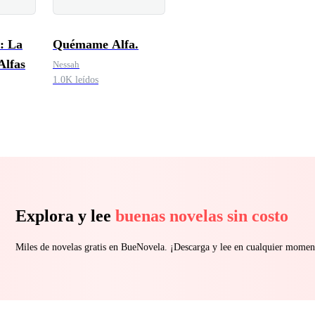
 La
Quémame Alfa.
Alfas
Nessah
1.0K leídos
Explora y lee
buenas novelas sin costo
Miles de novelas gratis en BueNovela. ¡Descarga y lee en cualquier momen