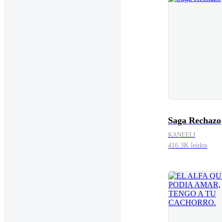
Saga Rechazo
KANEELI
416.3K leídos