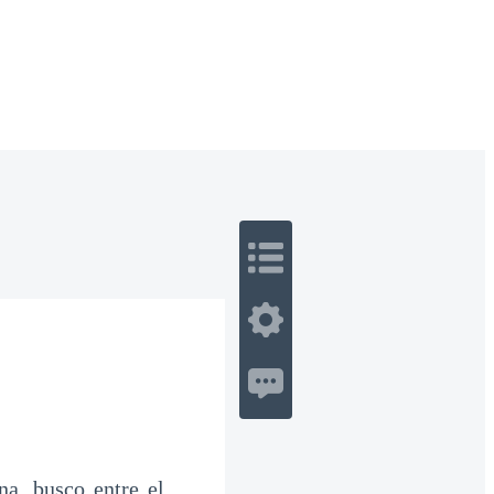
 Romance
Sci-Fi
Guerra
Otros
a, busco entre el