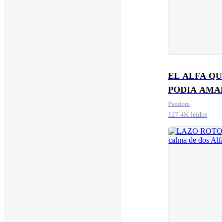
EL ALFA Q
PODIA AMA
TENGO A T
Pandora
127.4K leídos
CACHORRO