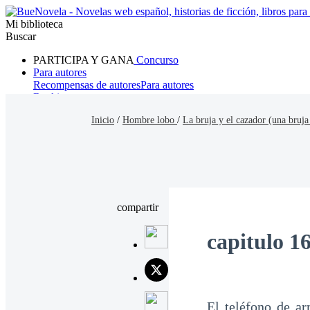
Mi biblioteca
Buscar
PARTICIPA Y GANA
Concurso
Para autores
Recompensas de autores
Para autores
Ranking
Navegar
Inicio
/
Hombre lobo
/
La bruja y el cazador (una bruja
Novelas
Cuentos Cortos
Todos
Romance
Hombre lobo
Mafia
Sistema
Fantasía
Urbano
LG
compartir
capitulo 1
El teléfono de a