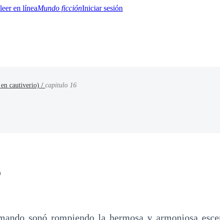
Mundo ficción
Iniciar sesión
 en cautiverio) /
capitulo 16
BTQ+
YA/TEEN
Paranormal
Misterio/Thriller
Oriental
Juegos
Historia
MM
6
rmando sonó rompiendo la hermosa y armoniosa escen