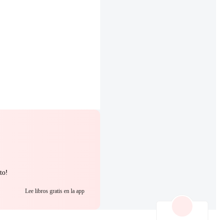
to!
Lee libros gratis en la app