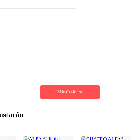
Más Capítulos
ustarán