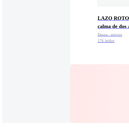
LAZO ROTO:
calma de dos 
Danna _univers
176 leídos