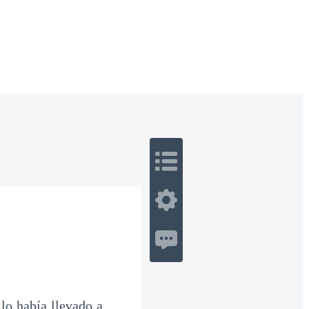
 Romance
Sci-Fi
Guerra
Otros
 lo había llevado a