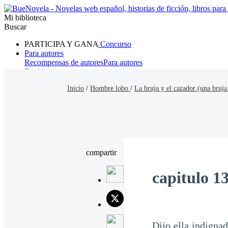
Mi biblioteca
Buscar
PARTICIPA Y GANA
Concurso
Para autores
Recompensas de autores
Para autores
Ranking
Navegar
Inicio
/
Hombre lobo
/
La bruja y el cazador (una bruja
Novelas
Cuentos Cortos
Todos
Romance
Hombre lobo
Mafia
Sistema
Fantasía
Urbano
LG
compartir
capitulo 1
Dijo ella indignad