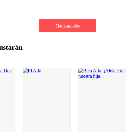
Más Capítulos
ustarán