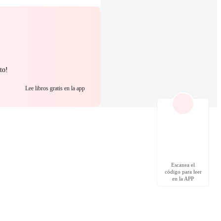
to!
Lee libros gratis en la app
Escanea el
código para leer
en la APP