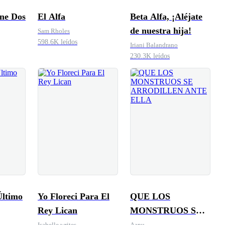
ene Dos
El Alfa
Beta Alfa, ¡Aléjate
de nuestra hija!
Sam Rholes
598.6K leídos
Iriani Balandrano
230.3K leídos
Último
Yo Floreci Para El
QUE LOS
Rey Lican
MONSTRUOS SE
ARRODILLEN
Isabelle writes
Aanu