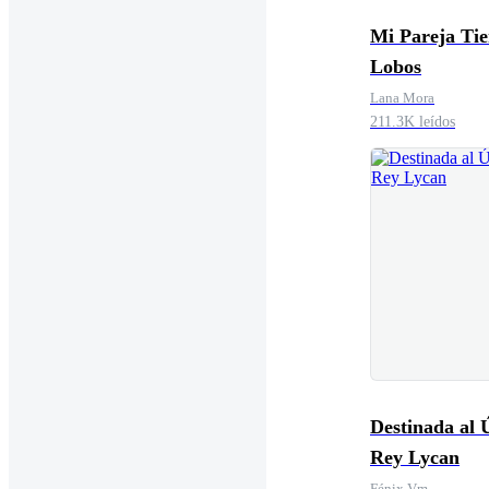
Mi Pareja Ti
Lobos
Lana Mora
211.3K leídos
Destinada al 
Rey Lycan
Fénix Vm