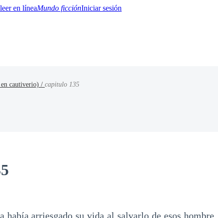
Mundo ficción
Iniciar sesión
 en cautiverio) /
capitulo 135
BTQ+
YA/TEEN
Paranormal
Misterio/Thriller
Oriental
Juegos
Historia
MM
35
a había arriesgado su vida al salvarlo de esos hombre,