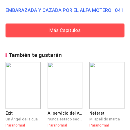
EMBARAZADA Y CAZADA POR EL ALFA MOTERO 041
Más Capítulos
También te gustarán
Exit
Al servicio del vampiro
Neferet
Un Ángel de la guarda que ha perdido toda la fe, buscará calmar su dolor cambiándose de bando. Nova después de darle la espalda al mismísimo Dios, atravesara la profunda oscuridad, para volver como humana ante una exigencia del Diablo, pero ésta vez ella no permitirá que los villanos ganen, hará todo para hacer justicia, aunque sea solo una vez.
Nunca estado segura de que me depara el mañana pero jamás espere en caer en esta situación llena de insertidumbre, misterio y sorpresas pero pensándolo bien esto se ajusta perfectamente a lo que se aser y lucharé por salir de está posición.
Mi apellido marca mi vida, sin poder elegir, sin poder pensar en que hacer con mi vida. Provengo de una familia muy influyente, un linaje de sirvientes leales a los vampiros.Cada sirviente comienza a los 16 años, e pasado huyendo para no ser una sirvienta, pero pronto será mi cumpleaños 16 y seré sirvienta de un vampiro, ¿podré hacerlo? Neferet alguien con un pasado oscuro que cree haber perdido los sentimientos hace mucho tiempo, la elije para ser su sirvienta, ¿escapara de su destino?
Paranormal
Paranormal
Paranormal