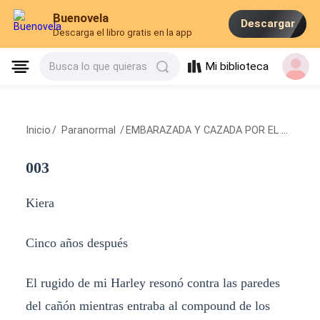
Buenovela
Descargar
Descarga el libro gratis en la app
Mi biblioteca
Busca lo que quieras
Inicio
/
Paranormal
/
EMBARAZADA Y CAZADA POR EL ALFA MOTERO
003
Kiera
Cinco años después
El rugido de mi Harley resonó contra las paredes
del cañón mientras entraba al compound de los