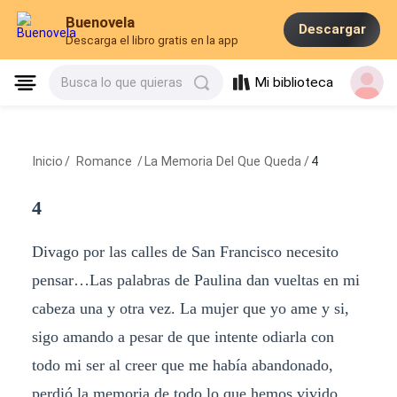
Buenovela
Descargar
Descarga el libro gratis en la app
Mi biblioteca
Busca lo que quieras
Inicio
/
Romance
/
La Memoria Del Que Queda
/
4
4
Divago por las calles de San Francisco necesito
pensar…Las palabras de Paulina dan vueltas en mi
cabeza una y otra vez. La mujer que yo ame y si,
sigo amando a pesar de que intente odiarla con
todo mi ser al creer que me había abandonado,
perdió la memoria de todo lo que hemos vivido