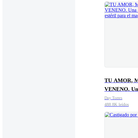
TU AMOR, 
VENENO. Un
esposa estéril
Day Torres
488.8K leídos
el magnate