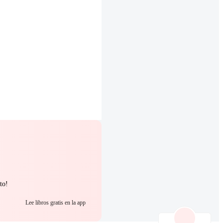
to!
Lee libros gratis en la app