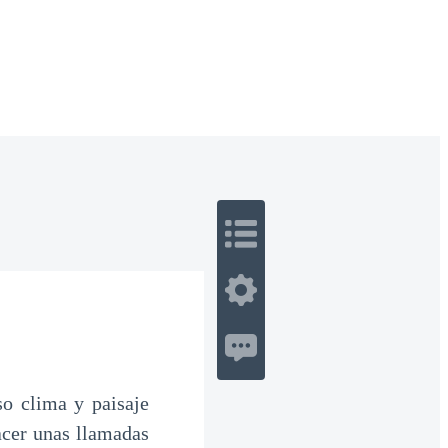
 Romance
Sci-Fi
Guerra
Otros
o clima y paisaje
acer unas llamadas