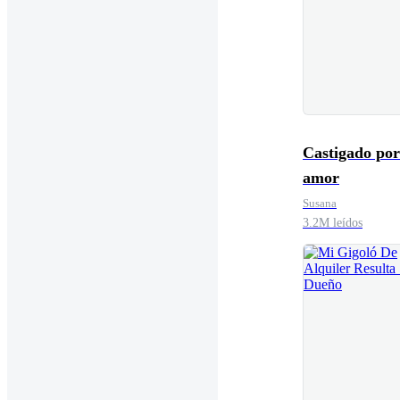
Castigado por
amor
Susana
3.2M leídos