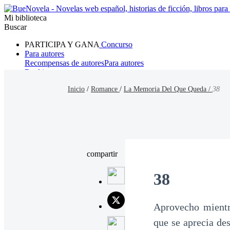
Mi biblioteca
Buscar
PARTICIPA Y GANA
Concurso
Para autores
Recompensas de autores
Para autores
Ranking
Navegar
Inicio
/
Romance
/
La Memoria Del Que Queda /
38
Novelas
Cuentos Cortos
Todos
Romance
Hombre lobo
Mafia
Sistema
Fantasía
Urbano
LG
compartir
38
Aprovecho mientr
que se aprecia de