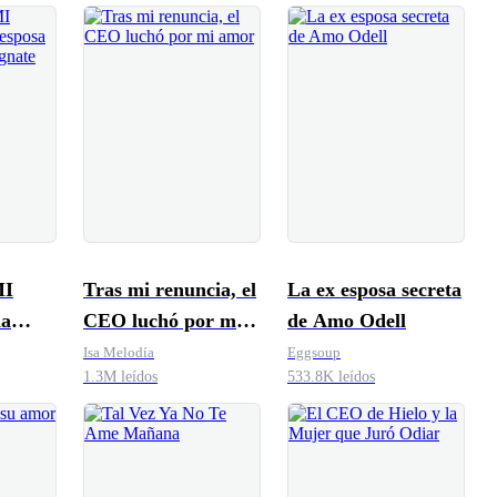
MI
Tras mi renuncia, el
La ex esposa secreta
a
CEO luchó por mi
de Amo Odell
 para
amor
Isa Melodía
Eggsoup
1.3M leídos
533.8K leídos