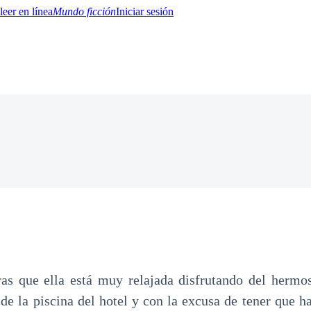
Mundo ficción
Iniciar sesión
BTQ+
YA/TEEN
Paranormal
Misterio/Thriller
Oriental
Juegos
Historia
MM
as que ella está muy relajada disfrutando del hermos
sde la piscina del hotel y con la excusa de tener que h