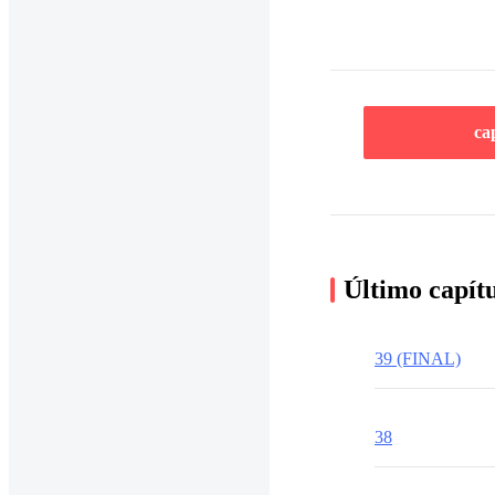
ca
Último capít
39 (FINAL)
38