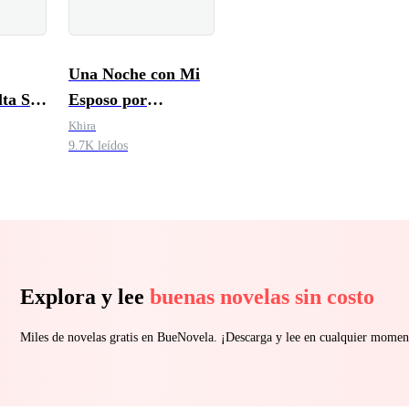
Una Noche con Mi
lta Ser
Esposo por
Contrato
Khira
9.7K leídos
Explora y lee
buenas novelas sin costo
Miles de novelas gratis en BueNovela. ¡Descarga y lee en cualquier momen