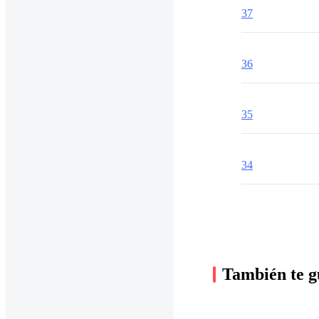
37
36
35
34
También te g