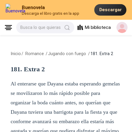
Buenovela
Descargar
Descarga el libro gratis en la app
Mi biblioteca
Busca lo que quieras
Inicio
/
Romance
/
Jugando con fuego
/
181. Extra 2
181. Extra 2
Al enterarse que Dayana estaba esperando gemelas
se movilizaron lo más rápido posible para
organizar la boda cuánto antes, no querían que
Dayana tuviera una barrigota para la fiesta ya que
conforme avanzará su embarazo ella estaría más
agotada y querían que pudiera disfrutar al máximo