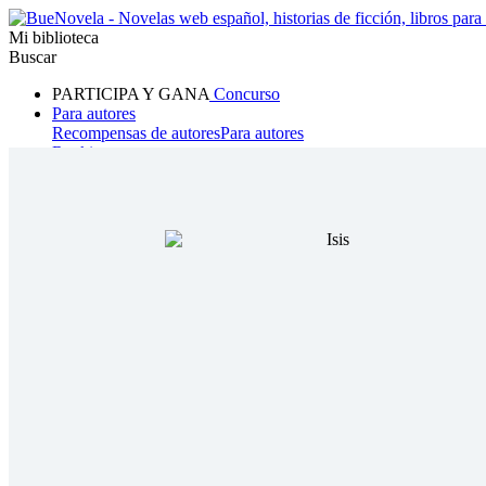
Mi biblioteca
Buscar
PARTICIPA Y GANA
Concurso
Para autores
Recompensas de autores
Para autores
Ranking
Navegar
Novelas
Cuentos Cortos
Todos
Romance
Hombre lobo
Mafia
Sistema
Fantasía
Urbano
LG