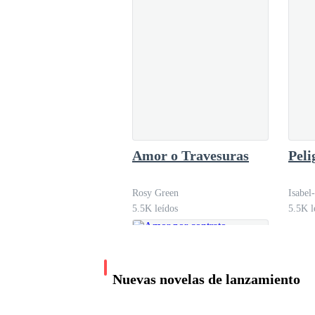
Cariño, ¿eres
multimillonario?
Lyra Paramés.
659.0K leídos
Amor o Travesuras
Peli
Rosy Green
Isabel
5.5K leídos
5.5K l
Nuevas novelas de lanzamiento