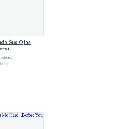
do Sus Ojos
eron
 Silence
leídos