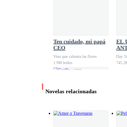
Ten cuidado, mi papá
EL 
CEO
ANT
DI
Vino que calienta las flores
Day To
1.9M leídos
745.2K
Novelas relacionadas