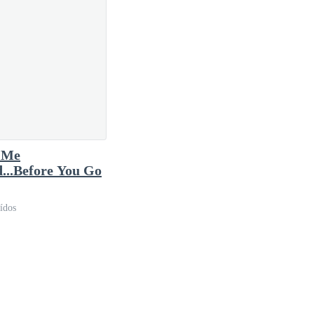
 Me
...Before You Go
ídos