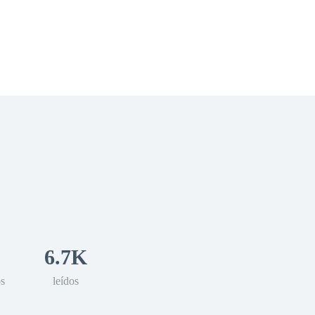
 Romance
Sci-Fi
Guerra
Otros
6.7K
os
leídos