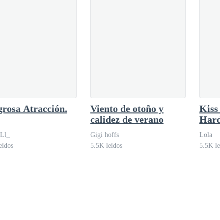
grosa Atracción.
Viento de otoño y
Kiss
calidez de verano
Hard
-Ll_
Gigi hoffs
Lola
eídos
5.5K leídos
5.5K le