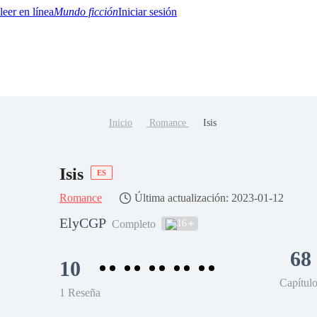
Mundo ficción
Iniciar sesión
Inicio
Romance
Isis
BTQ+
YA/TEEN
Paranormal
Misterio/Thriller
Oriental
Juegos
Historia
MM
Isis
ES
Romance
Última actualización: 2023-01-12
ElyCGP
16
Completo
68
10
Capítul
1 Reseña