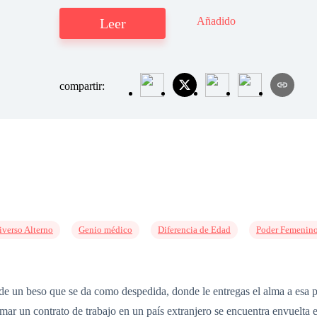
Añadido
Leer
compartir:
iverso Alterno
Genio médico
Diferencia de Edad
Poder Femenin
e un beso que se da como despedida, donde le entregas el alma a esa pe
firmar un contrato de trabajo en un país extranjero se encuentra envuelt