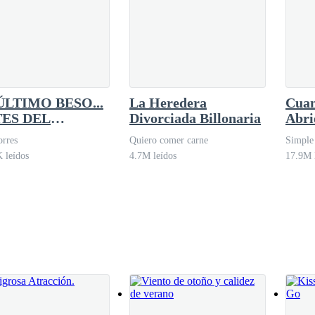
ÚLTIMO BESO...
La Heredera
Cuan
ES DEL
Divorciada Billonaria
Abri
VORCIO
rres
Quiero comer carne
Simple
 leídos
4.7M leídos
17.9M 