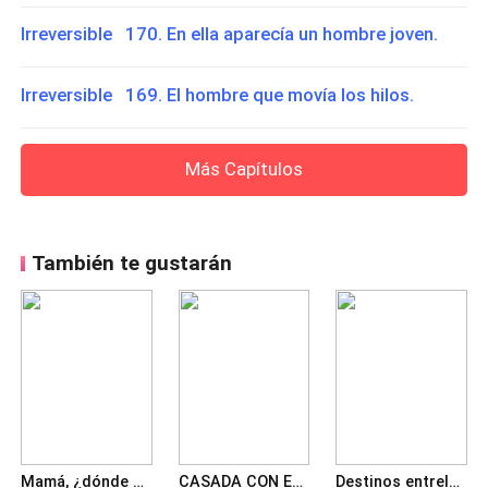
Irreversible 170. En ella aparecía un hombre joven.
Irreversible 169. El hombre que movía los hilos.
Más Capítulos
También te gustarán
Mamá, ¿dónde está Papá? El Regreso de los hijos abanados
CASADA CON EL SUEGRO DE MI EX. ATERRIZAJE EN EL CORAZÓN
Destinos entrelazados: una niñera en la hacienda