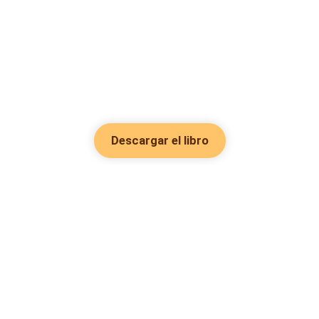
Descargar el libro
Hot Genres
Romance
Recursos
Hombre lobo
Palabras clave
Redes Sociales