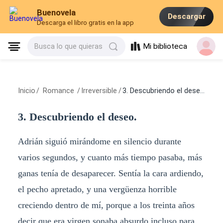
Buenovela
Descargar
Descarga el libro gratis en la app
Mi biblioteca
Busca lo que quieras
Inicio
/
Romance
/
Irreversible
/
3. Descubriendo el deseo.
3. Descubriendo el deseo.
Adrián siguió mirándome en silencio durante
varios segundos, y cuanto más tiempo pasaba, más
ganas tenía de desaparecer. Sentía la cara ardiendo,
el pecho apretado, y una vergüenza horrible
creciendo dentro de mí, porque a los treinta años
decir que era virgen sonaba absurdo incluso para