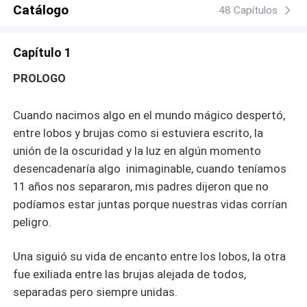
ser sacrificada, como elegir entre la mujer que es tu
Catálogo
48 Capítulos
primer amor y la que despierta la en ti y es tu perdición,
pero si él no elige lo harán ellas y es entonces será
Capítulo 1
cuando todo estará perdido. Esta es la saga completa
pueden leerlos aqui en Buenovela LIBRO 1 POR
PROLOGO
SIEMPRE TUYA LIBRO 2 ETERNAMENTE MÍA LIBRO 3
INFINITAMENTE NUESTRA. Todos los derechos de
Cuando nacimos algo en el mundo mágico despertó,
autor, número de registro 2110119499270
entre lobos y brujas como si estuviera escrito, la
unión de la oscuridad y la luz en algún momento
desencadenaría algo inimaginable, cuando teníamos
11 años nos separaron, mis padres dijeron que no
podíamos estar juntas porque nuestras vidas corrían
peligro.
Una siguió su vida de encanto entre los lobos, la otra
fue exiliada entre las brujas alejada de todos,
separadas pero siempre unidas.