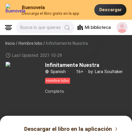
Buenovela
Descargar
Descarga el libro gratis en la app
Mi biblioteca
Busca lo que quieras
Inicio /
Hombre lobo
/
Infinitamente Nuestra
Last Updated: 2021-10-29
Infinitamente Nuestra
Spanish
·
16+
·
by: Lara Soultaker
Hombre lobo
Completo
Descargar el libro en la aplicación