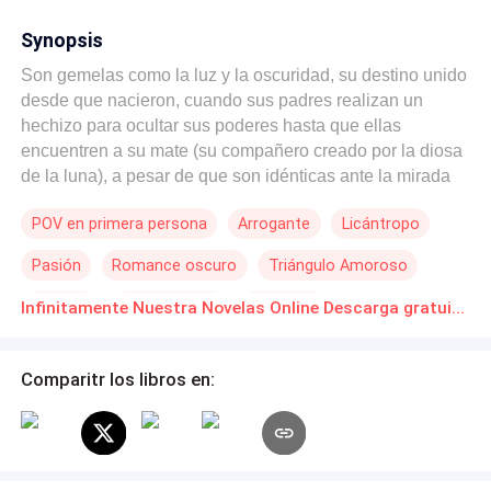
Synopsis
Son gemelas como la luz y la oscuridad, su destino unido
desde que nacieron, cuando sus padres realizan un
hechizo para ocultar sus poderes hasta que ellas
encuentren a su mate (su compañero creado por la diosa
de la luna), a pesar de que son idénticas ante la mirada
de todos, sus almas y sentimientos son diferentes, Arya y
POV en primera persona
Arrogante
Licántropo
Faith, dos princesas del Coven White Magic e hijas de un
Alfa poderoso, mitad bruja mitad lobo su vida no será fácil
Pasión
Romance oscuro
Triángulo Amoroso
cuando se encuentran entre el amor del Rey Alfa Lanox,
ambas serán su musa y su mate su otra mitad, cuando
Rebelde
Malentendido
Venganza
Infinitamente Nuestra Novelas Online Descarga gratuita de PDF
pensaban que esta era la solución, se dieron cuenta de
que desatara algo inimaginable, tendrán el mismo mate y
como podrá el elegir entre ellas cuando los une un poder
Comparitr los libros en:
tan grande, como luchar contra el deseo y la tentación de
tenerlas a ambas, sabiendo que esto ocasionara que se
desate una tragedia, que la oscuridad que duerme en una
de ellas despierte y que por obra del destino una deberá