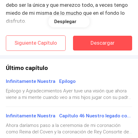
debo ser la única y que merezco todo, a veces tengo
miedo de mi misma de lo mucho que en el fondo lo
disfruto.
Desplegar
Faith Zanaerys Knox mitad lobo y mitad bruja,
Siguiente Capítulo
Descargar
princesa de Zanaerys e hija del Rey y Alfa Máximo
Zanaerys Knox, mi madre la Reina y Luna Hannia
Zanaerys Knox.
Último capítulo
La mayor parte de mi vida la he pasado entre brujas,
Infinitamente Nuestra Epilogo
soy rebelde, espontáneo me gusta disfrutar de la vida
Epilogo y Agradecimientos Ayer tuve una visión que ahora
y llegar a mis límites y sobrepasarlos, mis padres
viene a mi mente cuando veo a mis hijos jugar con su padre,
están lejos en nuestra manada y a pesar de que me
creo que fue la última y estoy agradecida por haberla
visitan, los siento lejanos al igual que mi hermana
tenido, vi a Braxton siendo un Alfa digno y justo, pero lo vi
Arya a quien he visto solo en videos y nunca en
Infinitamente Nuestra Capítulo 46 Nuestro legado continúa
acompañado de una mujer humana muy hermosa creo que
su nombre es Jordana, su futuro sera lleno de pruebas,
persona desde que teníamos 11 años.
Ahora daríamos paso a la ceremonia de mi coronación
pero sé que saldrán adelante. Y mi bella Brianna su futuro
como Reina del Coven y la coronación de Rey Consorte de
sera diferente, vi a hombre que la amara