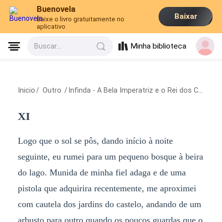
Buenovela
Baixar
Baixe o livro gratuitamente no
aplicativo
Minha biblioteca
Buscar...
Inicio
/
Outro
/
Infinda - A Bela Imperatriz e o Rei dos Contos de Fadas
XI
Logo que o sol se pôs, dando início à noite
seguinte, eu rumei para um pequeno bosque à beira
do lago. Munida de minha fiel adaga e de uma
pistola que adquirira recentemente, me aproximei
com cautela dos jardins do castelo, andando de um
arbusto para outro quando os poucos guardas que o