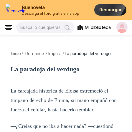
Buenovela
Descargar
Descarga el libro gratis en la app
Mi biblioteca
Busca lo que quieras
Inicio
/
Romance
/
Impura
/
La paradoja del verdugo
La paradoja del verdugo
La carcajada histérica de Eloísa estremeció el
tímpano derecho de Emma, su mano empuñó con
fuerza el celular, hasta hacerlo temblar.
—¿Creías que no iba a hacer nada? —cuestionó