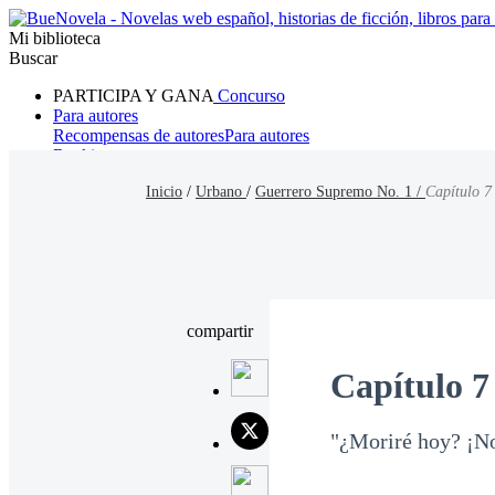
Mi biblioteca
Buscar
PARTICIPA Y GANA
Concurso
Para autores
Recompensas de autores
Para autores
Ranking
Navegar
Inicio
/
Urbano
/
Guerrero Supremo No. 1 /
Capítulo 7
Novelas
Cuentos Cortos
Todos
Romance
Hombre lobo
Mafia
Sistema
Fantasía
Urbano
LG
compartir
Capítulo 7
"¿Moriré hoy? ¡No