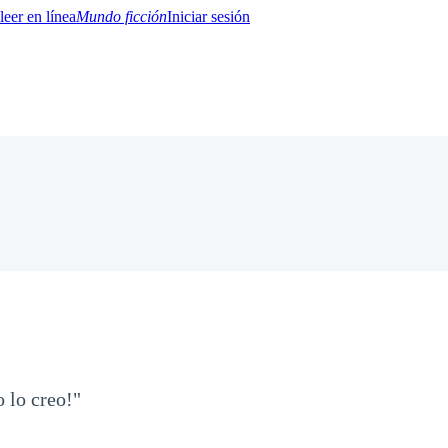
Mundo ficción
Iniciar sesión
BTQ+
YA/TEEN
Paranormal
Misterio/Thriller
Oriental
Juegos
Historia
MM
 lo creo!"