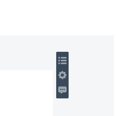
 Romance
Sci-Fi
Guerra
Otros