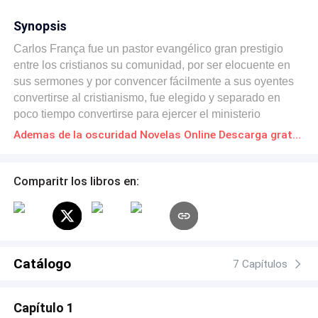
Synopsis
Carlos França fue un pastor evangélico gran prestigio
entre los cristianos su comunidad, por ser elocuente en
sus sermones y por convencer fácilmente a sus oyentes
convertirse al cristianismo, fue elegido y separado en
poco tiempo convertirse para ejercer el ministerio
pastoral, haciéndose blanco la persecución otros
Ademas de la oscuridad Novelas Online Descarga gratuita de PDF
trabajadores deseosos de ocupar el mismo cargo
eclesiástico y de la envidia que ardía en sus almas
atormentadas al verlo crecer casi instantáneamente,
Comparitr los libros en:
mientras ni siquiera eran recordados por sus superiores.
Y esto resultó en la tempestuosa persecución que
destruyó su reputación, llevándolo a perder a su familia y
vivir por varios años en completa oscuridad, sin embargo,
conoce a alguien que lo ayuda a salir del fondo y tiene la
Catálogo
7 Capítulos
oportunidad de reiniciar su ministerio y convertirse en el
el líder cristiano más grande de su época.
Capítulo 1