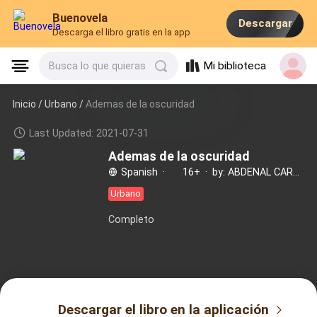
Buenovela
Descargar
Descarga el libro gratis en la app
Mi biblioteca
Busca lo que quieras
Inicio /
Urbano
/
Ademas de la oscuridad
Last Updated: 2021-07-31
Ademas de la oscuridad
Spanish
·
16+
·
by: ABDENAL CARVALHO
Urbano
Completo
Descargar el libro en la aplicación