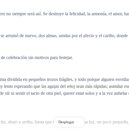
 no siempre será así. Se destruye la felicidad, la armonía, el amor, ha
, se arruinó de nuevo, dos almas, unidas por el afecto y el cariño, dond
 de celebración sin motivos para festejar.
 alma dividida en pequeños trozos frágiles, y todo porque alguien envidi
lento esperando que las agujas del reloj sean más rápidas; asimilar es
e oír ni sentir el tacto de otra piel, querer estar solos y a la vez anhela
ha, abajo y arriba, hasta que vio frente suyo una luz, un poco pequeña, 
Desplegar
razón de su presencia. Cuando decidió acercarse, se esfumó, antes de que