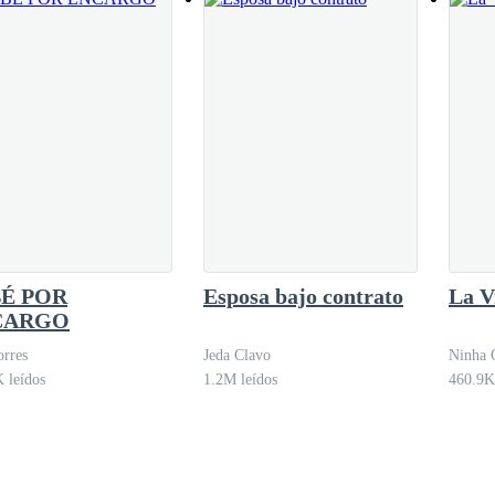
É POR
Esposa bajo contrato
La V
CARGO
rres
Jeda Clavo
Ninha 
 leídos
1.2M leídos
460.9K