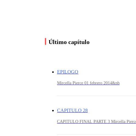
recordaba haber hecho algo fuera de lo común pa
de recordar, ¿Se encontraba en un sueño? Se sen
palabras, pero no podía oírlas, tocaba su rostro 
Último capítulo
¿Es una señal que le indicaba seguir? Muchas p
Finalmente despertó.
EPILOGO
Mircella Pierce 01 febrero 2014&nb
Solo era un amargo sueño, tanto así, que daba m
CAPITULO 28
¿Qué es lo que realmente está sucediendo?
CAPITULO FINAL PARTE 3 Mircella Pier