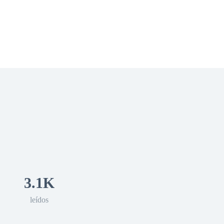
 Romance
Sci-Fi
Guerra
Otros
3.1K
leídos