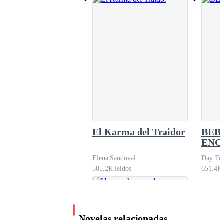
El Karma del Traidor
BEB
EN
Elena Sandoval
Day To
505.2K leídos
651.4K
Novelas relacionadas