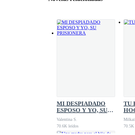
Una noche con el
millonario
Flor M. Urdaneta
619.4K leídos
MI DESPIADADO
TU 
ESPOSO Y YO, SU
HO
PRISIONERA
Valentina S.
Milkai
70.6K leídos
70.5K 