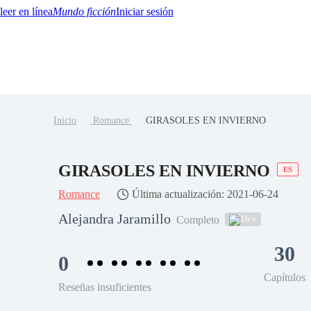
Mundo ficción
Iniciar sesión
Inicio
Romance
GIRASOLES EN INVIERNO
BTQ+
YA/TEEN
Paranormal
Misterio/Thriller
Oriental
Juegos
Historia
MM
GIRASOLES EN INVIERNO
ES
Romance
Última actualización: 2021-06-24
Alejandra Jaramillo
16
Completo
30
0
Capítulos
Reseñas insuficientes