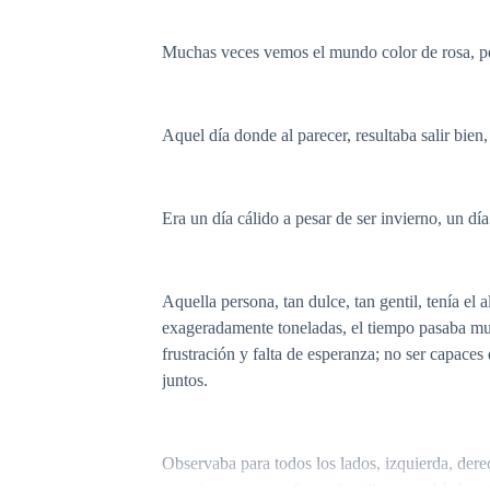
Muchas veces vemos el mundo color de rosa, pero
Aquel día donde al parecer, resultaba salir bien
Era un día cálido a pesar de ser invierno, un día
Aquella persona, tan dulce, tan gentil, tenía el
exageradamente toneladas, el tiempo pasaba muy 
frustración y falta de esperanza; no ser capaces d
juntos.
Observaba para todos los lados, izquierda, derec
unos instantes una figura familiar, no sabía la 