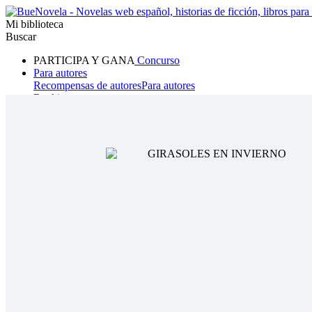
Mi biblioteca
Buscar
PARTICIPA Y GANA
Concurso
Para autores
Recompensas de autores
Para autores
Ranking
Navegar
Novelas
Cuentos Cortos
Todos
Romance
Hombre lobo
Mafia
Sistema
Fantasía
Urbano
LG