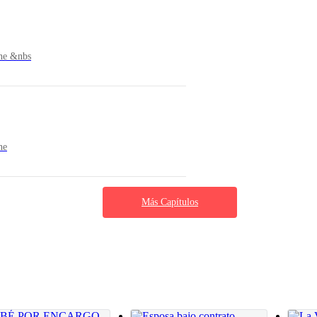
ibald Stone &nbs
Stone
Más Capítulos