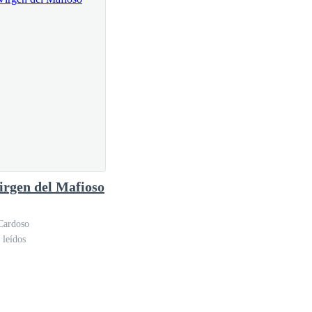
irgen del Mafioso
Cardoso
 leídos