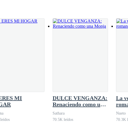
ERES MI
DULCE VENGANZA:
La v
GAR
Renaciendo como una
roma
Monja
na
Sathara
Nueto
leídos
70.5K leídos
70.3K l