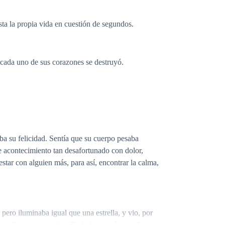
sta la propia vida en cuestión de segundos.
e cada uno de sus corazones se destruyó.
aba su felicidad. Sentía que su cuerpo pesaba
e acontecimiento tan desafortunado con dolor,
r estar con alguien más, para así, encontrar la calma,
pero iluminaba igual que una estrella, y vio, por
 pudiera ver su rostro. Todo le parecía extraño, no