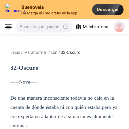
Buenovela
Descargar
Descarga el libro gratis en la app
Mi biblioteca
Busca lo que quieras
Inicio
/
Paranormal
/
Exit
/
32-Oscuro
32-Oscuro
-----Nova----
De una manera inconsciente todavía no caía en la
cuenta de dónde estaba ni con quién estaba,pero ya
era experta en adaptarme a situaciones altamente
extrañas.