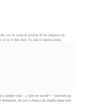
tido con las exóticas mezclas de los chispazos de
to no se le daba bien .Es más ni siquiera había
a colección de ángeles de porcelana llamaba la
gel Gabriel, casi lo lograba cuando Karen,su madre
 en la cocina un bebé de apenas un año se sacudía en
plia a simple vista.—¿ Qué me sucede?— susurraba para
 dimensión, tal vez.La blanca luz llegaba hasta cierto
El sonido de unos leves pasos comenzaron a escucharse