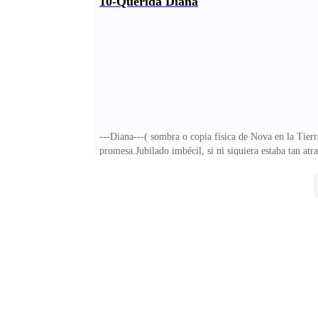
10-Querida Diana
ojos.>.La marca en mi cuello quemaba y palp
---Diana---( sombra o copia física de Nova en la Tier
promesa.Jubilado imbécil, si ni siquiera estaba tan atr
volver a verlo.No tendría que haberme inyectado esa ú
todos que no iba a volver a hacerlo pero la cagué otra
droga..heroina opioides, fentanilo..., quiero decir. 
hora que me lleno de confianza y pienso que puedo hac