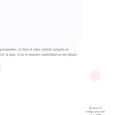
partamento, al final el señor Jackob cumplió su
ecir al juez, si no le muestro estabilidad no me dejará
to que mis manos tiemblan. Sé que le había prometido a
o lo que no saben es que yo no puedo dejarla.....a la
luego que?¿Qué sentido tiene?Hay pequeños tramos de
Escanea el
código para leer