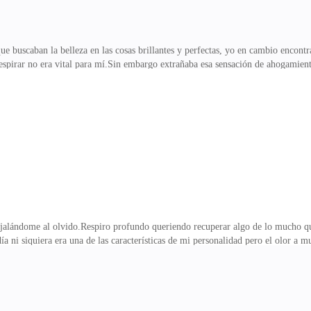
e buscaban la belleza en las cosas brillantes y perfectas, yo en cambio encontr
espirar no era vital para mí.Sin embargo extrañaba esa sensación de ahogamiento
es...solo tenía oportunidades de tenerlo todo algún día.Sentía los cambios pr
 las alianzas de los que pensaban que les iba a tener piedad, las almas deses
había encontrado la solución, entregada en bandeja de plata.Era tan perfecto, qu
os a mano, maldi
 jalándome al olvido.Respiro profundo queriendo recuperar algo de lo mucho qu
 ni siquiera era una de las características de mi personalidad pero el olor a m
e la historia.Los rostros, las lonas que cubrían sus cuerpos eran recuerdos que
za entera representada en la figura de un solo hombre, Charles Greenshaw.Hab
 cualquiera diría que ellos no estaban ahí,que seguían en el bosque.Con la poca
 senté en un cost