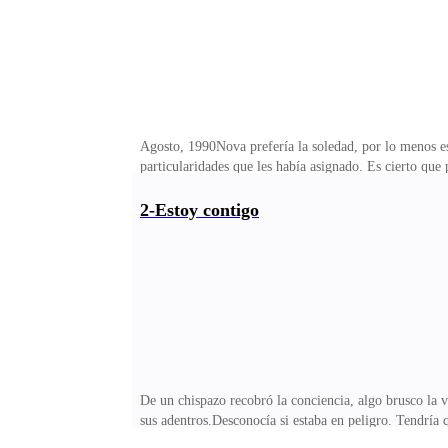
Agosto, 1990Nova prefería la soledad, por lo menos eso
particularidades que les había asignado. Es cierto que 
intentado cantar armoniosamente.Hacia diez años años 
atención por la hermosura de sus detalles.La pequeña d
2-Estoy contigo
tomó a la niña.La levantó en sus brazos, ya era hora 
una sillita de bebé y se reía a gritos mirando hacia un
De un chispazo recobró la conciencia, algo brusco la
sus adentros.Desconocía si estaba en peligro. Tendría 
punto y después se encontraba rodeada de oscuridad, el