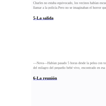
Charles no estaba equivocado, los vecinos habían escu
llamar a la policía.Pero no se imaginaban el horror q
para deshacerse de los cuerpos en el bosque, puesto qu
pequeña que jamás pensó toparse con la escena que ese
5-La salida
lo profundo de ese lugar frío y desolado, desde hacía
hermosos árboles debían rodear aquellas tumbas que a 
---Nova---Habían pasado 5 horas desde la pelea con to
del milagro del pequeño bebé vivo, encontrado en esa c
según ellos todavia los protegía.Yo sabía que aquello n
asesino, que se fue sonriendo bajo el brazo protector
6-La reunión
pase el que sigue.Los estúpidos de la fuerza policial n
paradero se transformaba en un fantasma.Sonrío al pe