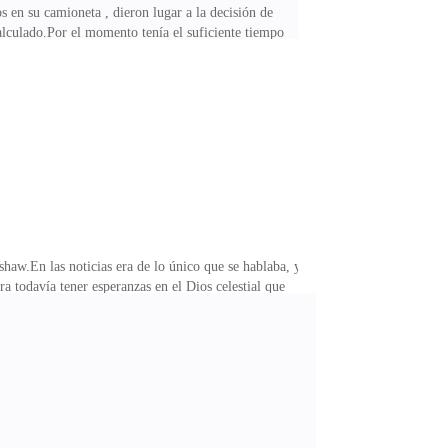
 en su camioneta , dieron lugar a la decisión de
alculado.Por el momento tenía el suficiente tiempo
ran una fachada, no estaban encendidas.Era una ciudad
ara siempre.∆∆∆Charles se adentró lo más que pudo, en
iculosa, en cuanto a su longitud y profundidad ;
haw.En las noticias era de lo único que se hablaba, y
a todavía tener esperanzas en el Dios celestial que
bles que no protegieron a nadie, más que endiosar a un
mente basura que ese día fue retirada y listo, que
estaba en tela de juicio, pero sin datos sobre su