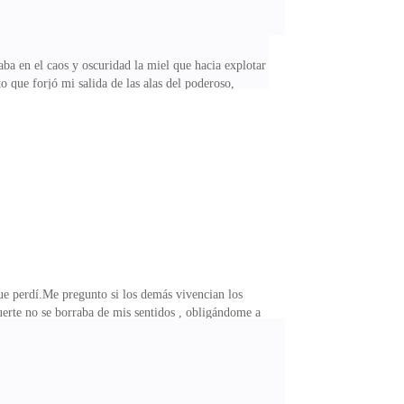
aba en el caos y oscuridad la miel que hacia explotar
 que forjó mi salida de las alas del poderoso,
oducirse, las muertes que preparaban un escenario de
peradas cada vez eran más.Tenía un pequeño problemita
e le iba a generar dolor incluso a los más santos.Salí
e perdí.Me pregunto si los demás vivencian los
uerte no se borraba de mis sentidos , obligándome a
 devastaban mi amor.Aquel amor que una vez le tuve al
ía explotado toda su maldad en solo una noche.Sentía
 fe que me quedaba afirmé que no!, ellos ya eran libres