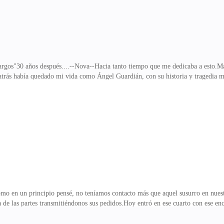
gos"30 años después....--Nova--Hacia tanto tiempo que me dedicaba a esto.Más
 atrás había quedado mi vida como Ángel Guardián, con su historia y tragedia 
ada se había alargado demasiado y aunque no sentía el paso del tiempo creía q
s trabajitos que me encargaba el Diablo me llevaban gran parte de mi existenci
 en el fondo de mi ,escondido para de vez en cuando salir a recordarme el pasa
 de una meta que se alejaba
mo en un principio pensé, no teníamos contacto más que aquel susurro en nuestr
 de las partes transmitiéndonos sus pedidos.Hoy entró en ese cuarto con ese e
años me había soltado bastante la cuerda para que hiciera lo que quisiera,nunc
n mi desempeño.Otros cobradores habían sufrido graves torturas y la muerte por