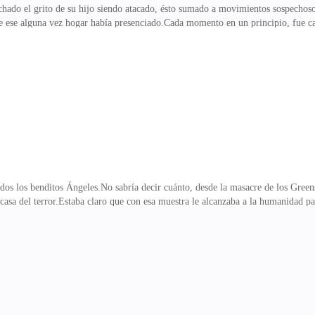
chado el grito de su hijo siendo atacado, ésto sumado a movimientos sospechosos
ue ese alguna vez hogar había presenciado.Cada momento en un principio, fue c
e sabía que las cámaras de seguridad de las calles que se dirigian a ese lugar e
 psicópata les planteaba.Este sacudón iba a cambiar la historia de la ciudad p
 ya mucho tiempo habia cavado cuatro fosas.Las había preparado, de manera met
pesar de lo sucedido aloj
dos los benditos Ángeles.No sabría decir cuánto, desde la masacre de los Greens
asa del terror.Estaba claro que con esa muestra le alcanzaba a la humanidad par
o era así, había vivido la crueldad, la desidia.Fuí participe de las obras invisi
 de un Dios que lo ve todo.Pero, ¿en dónde quedaban los justos?¿Que éran?Simple
o tenían pistas de Charles, el asesino, como para encontrarlo.Su culpabilidad no 
nsar