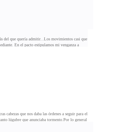
 del que quería admitir...Los movimientos casi que
mediante. En el pacto estipulamos mi venganza a
ue me habían engañado y eso me cabreaba bastante...No
a, y y era bastante buena haciéndolos.El dolor poco a
do, aunque ya sentía que no tenía derecho ni a ese
as cabezas que nos daba las órdenes a seguir para el
ncanto lúgubre que anunciaba tormento.Por lo general
a había cuestionado mis métodos, intentado cambiar
 manejarse de manera dudosa o insatisfactoria ante sus