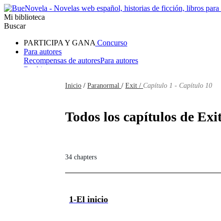
Mi biblioteca
Buscar
PARTICIPA Y GANA
Concurso
Para autores
Recompensas de autores
Para autores
Ranking
Navegar
Inicio
/
Paranormal
/
Exit /
Capítulo 1 - Capítulo 10
Novelas
Cuentos Cortos
Todos
Romance
Hombre lobo
Mafia
Sistema
Fantasía
Urbano
LG
Todos los capítulos de Exi
34 chapters
1-El inicio