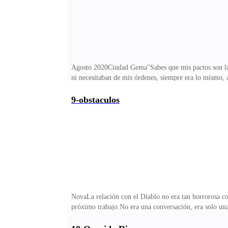
Agosto 2020Ciudad Gema"Sabes que mis pactos son lar
ni necesitaban de mis órdenes, siempre era lo mismo,
cambio de algunos trabajos para él.Ya lo de ser emple
puedo negar que encontré una manera de sobrevivir, lo
9-obstaculos
poco fué convirtiéndose en un fantasma que permanecía
dolor siquiera.Tan inservible como antes, insatisfecha
NovaLa relación con el Diablo no era tan horrorosa co
próximo trabajo.No era una conversación, era solo una
no intervenía en mis manejos con los deudores. Estos 
nada, lo que me hacía pensar que estaba satisfecho co