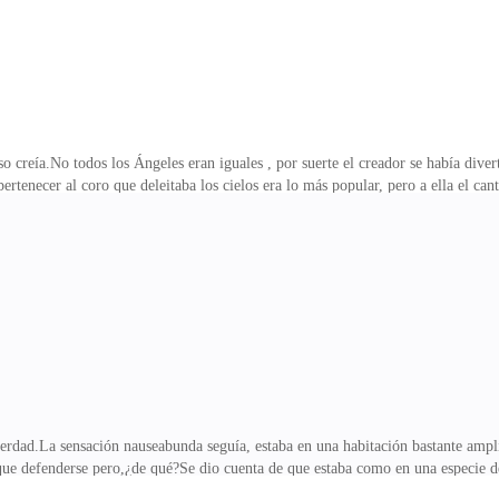
 creía.No todos los Ángeles eran iguales , por suerte el creador se había diver
pertenecer al coro que deleitaba los cielos era lo más popular, pero a ella el can
que la casa de los Greenshaw permanecía en armonía, en el medio de la sala un
e la familia, Lucy intentaba con todas sus fuerzas alcanzar la figura del Arcán
de desayunar. La pequeña se alejaba junto con su madre con una mirada triste.Ya
 rincón de la pared.De
 verdad.La sensación nauseabunda seguía, estaba en una habitación bastante am
que defenderse pero,¿de qué?Se dio cuenta de que estaba como en una especie de
la estaba en el centro de esta gran luz, sentada en una simple silla de madera.