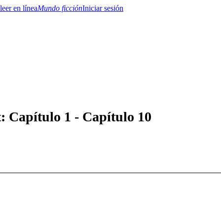
Mundo ficción
Iniciar sesión
BTQ+
YA/TEEN
Paranormal
Misterio/Thriller
Oriental
Juegos
Historia
MM
t: Capítulo 1 - Capítulo 10