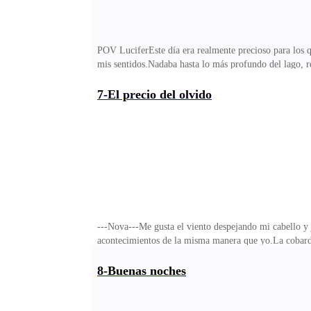
POV LuciferEste día era realmente precioso para los qu
mis sentidos.Nadaba hasta lo más profundo del lago, r
dejándome desnudo para que tome el mundo.Oportunidad
mi completo agrado.Me sumergía en ese lago, saboreaba
7-El precio del olvido
por delante, pero aún así en este maravilloso presente 
del agua esperando que Leviatán tuviera mis cigarrill
---Nova---Me gusta el viento despejando mi cabello y
acontecimientos de la misma manera que yo.La cobardía
buscar lugar seguro.No lo había, esa era la moraleja d
mundo.¿Quién podría hablarme de piedad ahora?Una ra
8-Buenas noches
las lápidas tomar forma, y tenía que estar ahí. Aunque
del monstruo y estaban lejos de aqui.Eso me repetí.Me