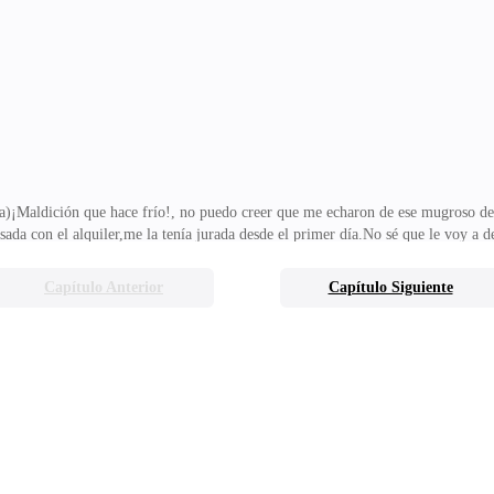
ra)¡Maldición que hace frío!, no puedo creer que me echaron de ese mugroso de
asada con el alquiler,me la tenía jurada desde el primer día.No sé que le voy a d
ltima dosis, no sé que m****a tenía pero estoy más eufórica de lo usual, sien
 vez.Dicen en el grupo de autoayuda que es normal que sucedan las recaídas, per
Capítulo Anterior
Capítulo Siguiente
Es imposible, lo intenté de una y mil maneras.Puedo estar limpia un tiempo y ¿
erlo, hasta q