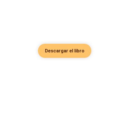
Descargar el libro
Hot Genres
Romance
Recursos
Hombre lobo
Palabras clave
Redes Sociales
Mafia