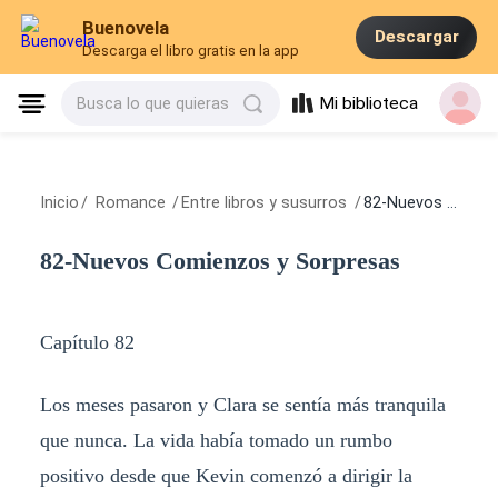
Buenovela
Descargar
Descarga el libro gratis en la app
Mi biblioteca
Busca lo que quieras
Inicio
/
Romance
/
Entre libros y susurros
/
82-Nuevos Comienzos y Sorpresas
82-Nuevos Comienzos y Sorpresas
Capítulo 82
Los meses pasaron y Clara se sentía más tranquila
que nunca. La vida había tomado un rumbo
positivo desde que Kevin comenzó a dirigir la