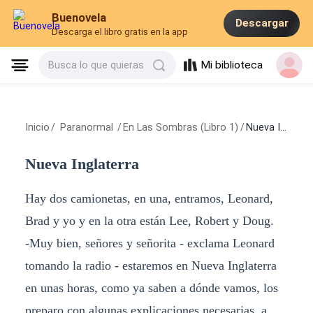
Buenovela
Descargar
Descarga el libro gratis en la app
Mi biblioteca
Busca lo que quieras
Inicio
/
Paranormal
/
En Las Sombras (Libro 1)
/
Nueva Inglaterra
Nueva Inglaterra
Hay dos camionetas, en una, entramos, Leonard,
Brad y yo y en la otra están Lee, Robert y Doug.
-Muy bien, señores y señorita - exclama Leonard
tomando la radio - estaremos en Nueva Inglaterra
en unas horas, como ya saben a dónde vamos, los
preparo con algunas explicaciones necesarias, a