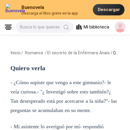
Buenovela
Descargar
Descarga el libro gratis en la app
Mi biblioteca
Busca lo que quieras
Inicio
/
Romance
/
El secreto de la Enfermera Anais
/
Quiero verla
Quiero verla
- ¿Cómo supiste que vengo a este gimnasio?- le
veía curiosa.- "¿ Investigó sobre esto también?¿
Tan desesperado está por acercarse a la niña?"- las
preguntas se acumulaban en su mente.
- Mi asistente lo averiguó por mí- respondió