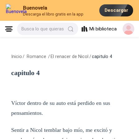
Buenovela
Descargar
Descarga el libro gratis en la app
Mi biblioteca
Busca lo que quieras
Inicio
/
Romance
/
El renacer de Nicol
/
capitulo 4
capitulo 4
Víctor dentro de su auto está perdido en sus
pensamientos.
Sentir a Nicol temblar bajo mío, me excitó y