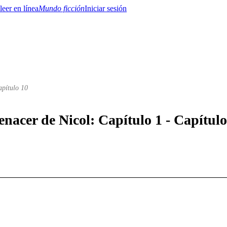
Mundo ficción
Iniciar sesión
apítulo 10
BTQ+
YA/TEEN
Paranormal
Misterio/Thriller
Oriental
Juegos
Historia
MM
renacer de Nicol: Capítulo 1 - Capítulo