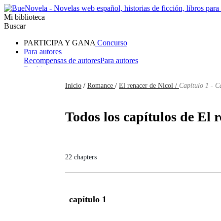
Mi biblioteca
Buscar
PARTICIPA Y GANA
Concurso
Para autores
Recompensas de autores
Para autores
Ranking
Navegar
Inicio
/
Romance
/
El renacer de Nicol /
Capítulo 1 - C
Novelas
Cuentos Cortos
Todos
Romance
Hombre lobo
Mafia
Sistema
Fantasía
Urbano
LG
Todos los capítulos de El 
22 chapters
capítulo 1