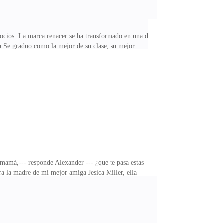
gocios. La marca renacer se ha transformado en una de
la.Se graduo como la mejor de su clase, su mejor
 --- dime Timoti, --- responde Nicol --- tengo los
 tiempo Nicol logra que la pequeña empresa que le
imoti ese joven gay se volvió en su mejor amigo y
 mamá,--- responde Alexander --- ¿que te pasa estas
ra la madre de mi mejor amiga Jesica Miller, ella
Micaela ---¿que contrato matrimonial?,--- pregunta
 sabíamos que eras varón, si su bebé era una niña, se
de tu amiga?,---- pregunta Alexander --- Sanders,¿