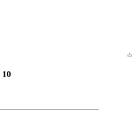
 Romance
Sci-Fi
Guerra
Otros
 10