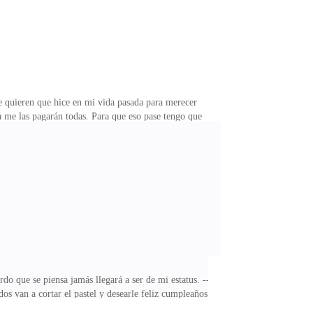
e quieren que hice en mi vida pasada para merecer
 me las pagarán todas. Para que eso pase tengo que
lular y atiendo mis manos tiemblan del frío. ---
 teléfono lo más firme que puede.--- Soy Ernesto
 --- Nicol esta desconcertada según su padre ella no
do que se piensa jamás llegará a ser de mi estatus. ---
dos van a cortar el pastel y desearle feliz cumpleaños.
es una niña buena y obediente, en los estudios es la