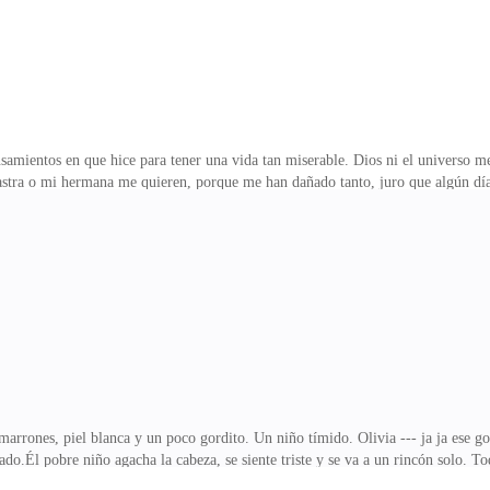
amientos en que hice para tener una vida tan miserable. Dios ni el universo m
stra o mi hermana me quieren, porque me han dañado tanto, juro que algún día
stoy empapada sentada en una banca de una plaza no se donde estoy. Suena mi ce
e pregunta --- si quien es --- responde Nicol sus manos temblorosas sujetan su
 urgente que hablar con usted,---- se presenta el hombre ---¿ Mi abuela?, donde
al cielo, sus ojos se llenan
arrones, piel blanca y un poco gordito. Un niño tímido. Olivia --- ja ja ese gor
ado.Él pobre niño agacha la cabeza, se siente triste y se va a un rincón solo. To
z de las pequeñas, Nicol se esfuerza para que su padre le dé un poco de cariño, 