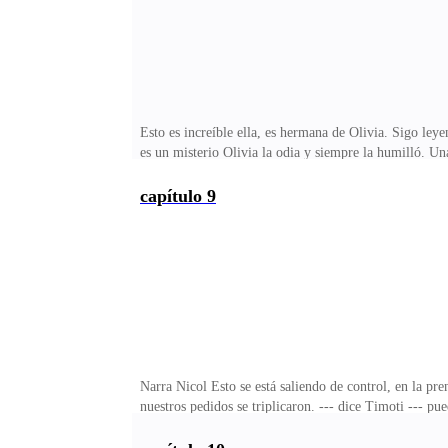
Esto es increíble ella, es hermana de Olivia. Sigo ley
es un misterio Olivia la odia y siempre la humilló. 
encuentro con otro ramo de rosas, mi asistente me mir
perdón, sigo a mi oficina. --- has lo de siempre por fa
capítulo 9
su estudio,--- dime papá, --- dice Alexander --- hijo 
imposible que hagas eso ¿o no sabes que mamá ya tien
Narra Nicol Esto se está saliendo de control, en la pr
nuestros pedidos se triplicaron. --- dice Timoti --- pue
Timoti,--- dice Nicol --- no hay nada que un buen choc
Alexander..---¿ amigo te vas a casar con el iceberg?,-