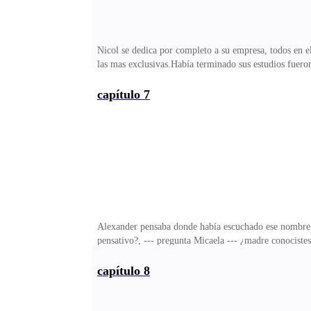
Nicol se dedica por completo a su empresa, todos en 
las mas exclusivas.Había terminado sus estudios fuero
amigo y confidente Timoti estaba junto a Estrella para 
nuevos modelos de la colección otoño, --- dice Timot
capítulo 7
dejó su abuela sea un éxito muy grande.Nicol es una m
sabe todo lo que paso en su vida. Alexander se ha vue
Alexander pensaba donde había escuchado ese nombre. L
pensativo?, --- pregunta Micaela --- ¿madre conocistes
murió hace mucho tiempo, si ubiera vivido el contrato
Alexander --- cuando estaba embarazada de ti, mi amig
capítulo 8
casarian, lamentablemente ella murió y nunca supe que
por?, --- responde Micaela --- que pequeño es el mund