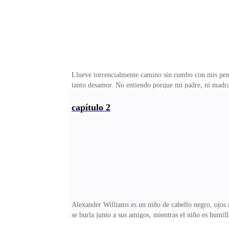
Llueve torrencialmente camino sin rumbo con mis pens
tanto desamor. No entiendo porque mi padre, ni madra
ser otra persona ya nadie más me dañara. Amanece y e
¿Hola señorita Nicol Sanders? ,--- la voz de un hombr
capítulo 2
Montesinos, abogado que su abuela contrato tengo algo
tiene más familia que él. Nicol suspira lleva su mirada 
Alexander Williams es un niño de cabello negro, ojos m
se burla junto a sus amigos, mientras el niño es humill
Olivia se siente como una reina. Así transcurre la niñe