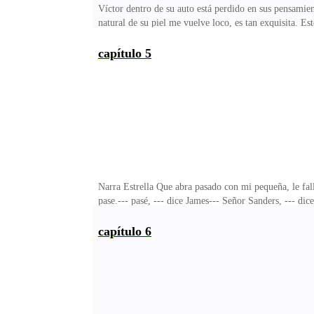
Víctor dentro de su auto está perdido en sus pensamie
natural de su piel me vuelve loco, es tan exquisita. Es
en esa casa, los maltrato y golpes que me da mi madra
debe ser el cansancio, no puedo comer nada porque lo 
capítulo 5
pálida a Nicol y eso me agrada. Al llegar a casa veo 
está embarazada,--- responde Sandra --- ¿cómo?, --- O
Narra Estrella Que abra pasado con mi pequeña, le fal
pase.--- pasé, --- dice James--- Señor Sanders, --- di
esta casa.--- responde Estrella --- entiendo Estrella, ¿
despide y se va a su ciudad natal. Todo en casa de los 
capítulo 6
casa de diseño de moda que le dejó su abuela. La recibe
funcionamiento de la casa de modas.Nicol sa