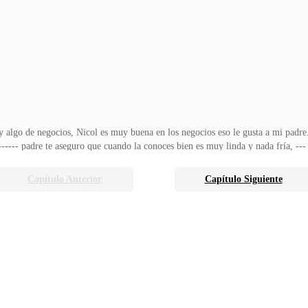
do tiene solución,--- --- amigo tu no la conoces esa mujer es un hielo,--- dice
algo de negocios, Nicol es muy buena en los negocios eso le gusta a mi padre.
, ------ padre te aseguro que cuando la conoces bien es muy linda y nada fría, ---
hablan,--- dice Alexander --- bien no me dirás nada, ---- pregunta su padre --- 
erdimos contacto cuando cada una se caso. Nos volvimos a ver y estaba embaraz
Capítulo Anterior
Capítulo Siguiente
ponde Nicol --- ¿quieres saber como era?, --- pregunta Micaela ---si, ---- dice
ias con