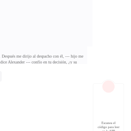
 Marck --- veremos amigo. --- responde Alexander Nicol
 Después me dirijo al despacho con él, --- hijo me
 dice Alexander --- confío en tu decisión, ¿y su
aún no. --- responde Alexander En el living --- Nicol
ada ahí se nos ocurrió lo del contrato de matrimonio,
 Nicol --- era la mujer más dulce que conocí, muy buena
Escanea el
código para leer