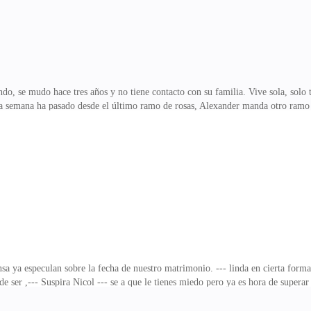
endo, se mudo hace tres años y no tiene contacto con su familia. Vive sola, solo
Una semana ha pasado desde el último ramo de rosas, Alexander manda otro ramo
a y sonríe, me señala una tarjeta solo una palabra "perdón" firma Alexander W
vor, --- dice Nicol --- si, señorita, --- responde el asistente Narra Alexander Al
estoy arreglando tu matrimonio es hora de que sientes cabeza y esa modelo no me
e u
ensa ya especulan sobre la fecha de nuestro matrimonio. --- linda en cierta form
de ser ,--- Suspira Nicol --- se a que le tienes miedo pero ya es hora de superar
olate no pueda solucionar, --- dice Timoti --- gracias amigo. --- dice Nicol E
-- dice Marck --- ¿por qué le dices así?, --- pregunta Alexander --- ese es su a