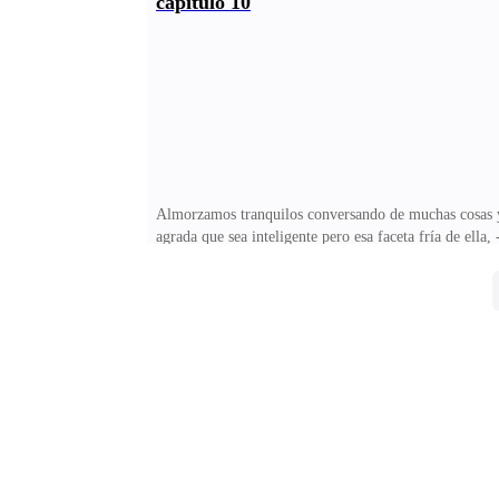
capítulo 10
fría que es. --- responde MarckAlexander se ríe,--- to
llega a su casa, cena y piensa en tod
Almorzamos tranquilos conversando de muchas cosas y 
agrada que sea inteligente pero esa faceta fría de ella
familia?, --- pregunta el padre de Alexander ---no se 
yo conocí muy bien a tu madre, era mi mejor amiga, p
--- dice Micaela --- algo me contó Alexander, ---- res
con todos y te amaba mucho. --- dice Micaela --- grac