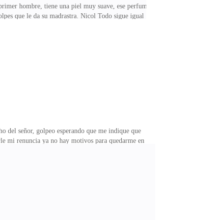
 primer hombre, tiene una piel muy suave, ese perfume
 golpes que le da su madrastra. Nicol Todo sigue igual
asco de mí, cuerpo. Me estoy sintiendo mal, creo que
lla se preocupa mucho por mí. Narra Olivia La veo
ede?,--- pregunta Olivia --- la desvergonzada de Nicol
cho del señor, golpeo esperando que me indique que
 darle mi renuncia ya no hay motivos para quedarme en
, le deseo suerte señor,--- dice Estrella Estrella se
nace, segura de sí misma, fría y distante. Entra a la
ra todas las instalaciones, mientras le explica el