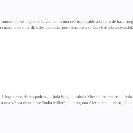
el mundo de los negocios la ven como una ceo implacable a la hora de hacer ne
n cuatro años muy difíciles para ella, pero siempre a su lado Estrella apoyando
felicitarla.Nicol en su oficina. --- Hermosa Niqui,--- entra a la oficina Timoti
i --- vamos a ver, son muy buenos me gustan. --- dice Nicol Realmente en poco
ujer hermosa pero fría no deja que nadie se le acerque, solo tiene un amigo, T
lto un joven muy apuesto,
lega a casa de sus padres---- hola hijo, --- saluda Micaela, su madre --- hola
 a una señora de nombre Nadia Miller?, --- pregunta Alexander --- claro, ella e
 matrimonial que teníamos se tendría que realizar dentro de poco,--- responde 
a se entero de su embarazo, así que hicimos un contrato de matrimonio nosotros
 fue del bebé, --- responde Micaela --- ¿madre como era el apellido de casada 
o, gracias madre.