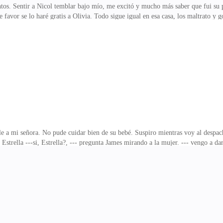
ntos. Sentir a Nicol temblar bajo mío, me excitó y mucho más saber que fui su
te favor se lo haré gratis a Olivia. Todo sigue igual en esa casa, los maltrato y
stra. Hace un mes que me violaron y no tengo con quien hablar de esto, siento 
vomito, trato de disimular para que Estrella no se dé cuenta de mi malestar, e
a un médico saliendo. Entro y curiosa le pregunto a mi madre. ---¿madre que suc
livia
le a mi señora. No pude cuidar bien de su bebé. Suspiro mientras voy al despa
ce Estrella ---si, Estrella?, --- pregunta James mirando a la mujer. --- vengo a
adonde vas?, ---- dice James --- a mi ciudad natal, es tiempo de descansar un poco
Sanders va muy bien. Ellos no buscan a Nicol. En otro país.. Una Nicol distinta 
 un señor mayor, ---señorita bienvenida,------ gracias, --- dice Estrella le muest