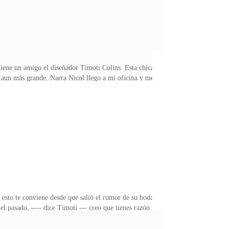
 tiene un amigo el diseñador Timoti Colins. Esta chica
 aun más grande. Narra Nicol llego a mi oficina y me
illiams, quedo pensando en eso. No entiendo porque
 llegar a casa de mis padres. Mi padre quiere que vaya a
 agrada, --- dice el padre de Alexander --- padre es
a esto te conviene desde que salió el rumor de su boda
 el pasado, ---- dice Timoti --- creo que tienes razón
n la empresa de Alexander..Marck entra a laoficina de
podo, los que hemos hecho negocios con ella sabemos lo