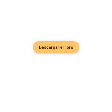
Descargar el libro
Hot Genres
Romance
Recursos
Hombre lobo
Palabras clave
Redes Sociales