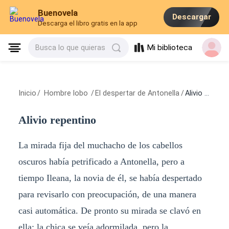
Buenovela
Descargar
Descarga el libro gratis en la app
Mi biblioteca
Busca lo que quieras
Inicio
/
Hombre lobo
/
El despertar de Antonella
/
Alivio repentino
Alivio repentino
La mirada fija del muchacho de los cabellos
oscuros había petrificado a Antonella, pero a
tiempo Ileana, la novia de él, se había despertado
para revisarlo con preocupación, de una manera
casi automática. De pronto su mirada se clavó en
ella; la chica se veía adormilada, pero la