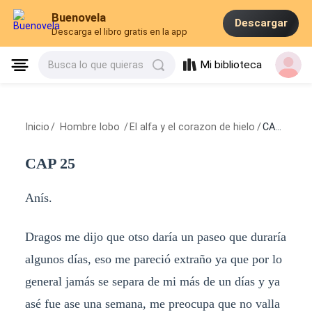
Buenovela
Descargar
Descarga el libro gratis en la app
Mi biblioteca
Busca lo que quieras
Inicio
/
Hombre lobo
/
El alfa y el corazon de hielo
/
CAP 25
CAP 25
Anís.
Dragos me dijo que otso daría un paseo que duraría
algunos días, eso me pareció extraño ya que por lo
general jamás se separa de mi más de un días y ya
asé fue ase una semana, me preocupa que no valla