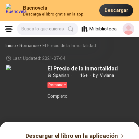
Buenovela
Descargar
Descarga el libro gratis en la app
Mi biblioteca
Busca lo que quieras
Inicio /
Romance
/
El Precio de la Inmortalidad
Last Updated: 2021-07-04
El Precio de la Inmortalidad
Spanish
·
16+
·
by: Viviana
Romance
Completo
Descargar el libro en la aplicación