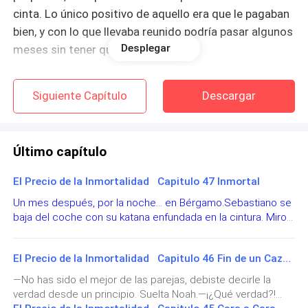
cinta. Lo único positivo de aquello era que le pagaban
bien, y con lo que llevaba reunido podría pasar algunos
Desplegar
meses sin tener que trabajar.
La rubia oyó el furgor del tren a lo lejos, le faltaba muy
Siguiente Capítulo
Descargar
poco para llegar. Las calles de Bérgamo se
encontraban desoladas a esas horas, agradecía que
los faroles mantuvieran encendidas sus bombillas.
Último capítulo
Camino más a prisa, cuando de la nada las luces
El Precio de la Inmortalidad Capitulo 47 Inmortal
comenzaron apagarse una por una. La rubia se detuvo
Un mes después, por la noche… en Bérgamo.Sebastiano se
un segundo para mirar hacia todos lados. Y optó por
baja del coche con su katana enfundada en la cintura. Miro
intentar correr, pero dado el peso que llevaba encima
hacia todos lados, observando si no habían vampiros
le resultó imposible.
ocultos por los alrededores. Al notar todo tranquilo de
El Precio de la Inmortalidad Capitulo 46 Fin de un Cazador
momento le da la vuelta al coche.—Todo está muy tranquilo
por aquí, viejo.Noah se bajaba del coche totalmente
Una brisa helada paso muy cerca de ella, como si
—No has sido el mejor de las parejas, debiste decirle la
repuesto de sus heridas. Llevando su espada en la cintura.
verdad desde un principio. Suelta Noah.—¡¿Qué verdad?!
alguien pasará a su lado a velocidad de la luz… algo
—¡Paciencia muchacho! Ya vendrán… —No aprender nada