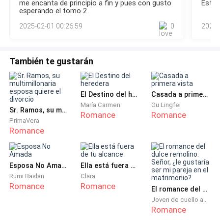
me encanta de principio a fin y pues con gusto
Estup
ella tan rápido que apenas y lo vio moverse.
esperando el tomo 2
2025-02-01 00:26:59
0
2022-
Al tenerlo tan cerca la rubia pudo ver sus ojos, eran
amarrillos y escalofriantes. En cuanto el tío sonrió
Jessel se fijó que de entre sus dientes sobresalían
También te gustarán
dos afilados colmillos, como los de un vampiro. Pero
ellos no existian, se dijo internamente.
El Destino del heredera
Casada a primera vista
María Carmen
Gu Lingfei
—¡Por dios! Exclama temblando.
Sr. Ramos, su multimillonaria esposa quiere el divorcio
Romance
Romance
PrimaVera
Romance
—El no te salvara.
Luego de esas palabras ella pudo sentir como el
Esposa No Amada
Ella está fuera de tu alcance
sujeto encajaba esos colmillos en su cuello. El
Rumi Baslan
Clara
pinchazo había sido muy doloroso, la mujer sentía
Romance
Romance
El romance del dulce remolino: Señor, ¿le gustaría ser mi pareja en el matrimonio?
como se debilitaba. No comprendía que estaba
Joven de cuello azul
Romance
pasando y porque ese hombre la había mordido, pero