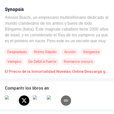
Synopsis
Alessio Biachi, un empresario multimillonario dedicado al
mundo clandestino de los antros y bares de todo
Bérgamo (Italia). Éste magnate caballero tiene 2000 años
de edad, y es considerado el Rey de los vampiros ya que
es el primero en nacer. Pero este es un secreto que muy
pocos conocen, y hace hasta lo imposible por mantenerlo
Despiadado
Ritmo Rápido
Acción
Venganza
así. Lía Cárter, una joven vampiro que aparenta ser
normal, pero dentro de ella habita un gran secreto. Esta
Vampiro
De Débil a Fuerte
Romance oscuro
chica se mantuvo alejada de de todo tipo de relaciones,
hasta que lo conoce a él. Por quien estaba dispuesta a
Híbrido
El Precio de la Inmortalidad Novelas Online Descarga gratuita de PDF
darlo todo ( hasta su vida) Te invito a leer esta historia
llena de un amor que lucha contra cazadores mortales e
inmortales.
Comparitr los libros en: