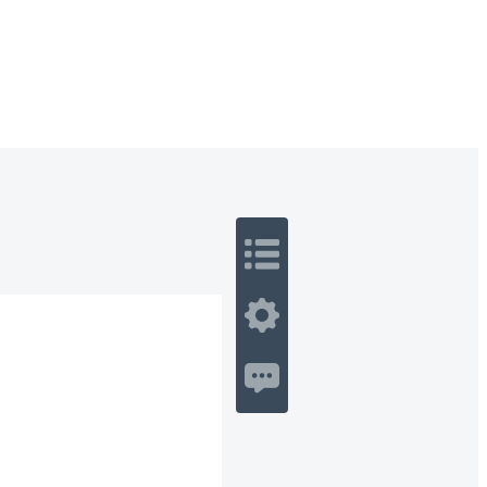
 Romance
Sci-Fi
Guerra
Otros