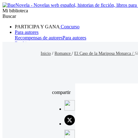
Mi biblioteca
Buscar
PARTICIPA Y GANA
Concurso
Para autores
Recompensas de autores
Para autores
Ranking
Navegar
Inicio
/
Romance
/
El Caso de la Mariposa Monarca /
S
Novelas
Cuentos Cortos
Todos
Romance
Hombre lobo
Mafia
Sistema
Fantasía
Urbano
LG
compartir