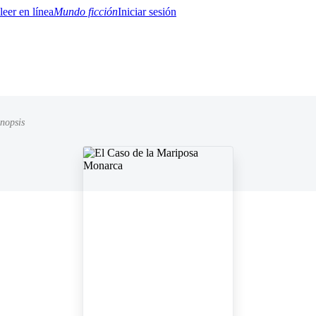
Mundo ficción
Iniciar sesión
inopsis
BTQ+
YA/TEEN
Paranormal
Misterio/Thriller
Oriental
Juegos
Historia
MM