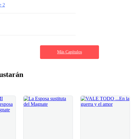
e 2
Más Capítulos
ustarán